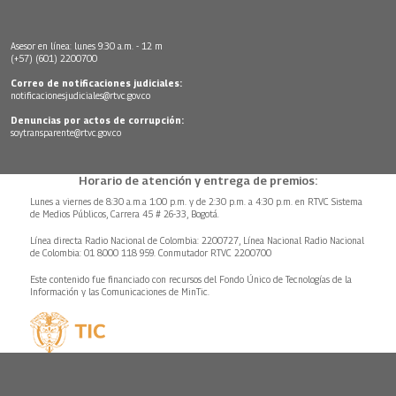
Asesor en línea: lunes 9:30 a.m. - 12 m
(+57) (601) 2200700
Correo de notificaciones judiciales:
notificacionesjudiciales@rtvc.gov.co
Denuncias por actos de corrupción:
soytransparente@rtvc.gov.co
Horario de atención y entrega de premios:
Lunes a viernes de 8:30 a.m.a 1:00 p.m. y de 2:30 p.m. a 4:30 p.m. en RTVC Sistema
de Medios Públicos, Carrera 45 # 26-33, Bogotá.
Línea directa Radio Nacional de Colombia: 2200727, Línea Nacional Radio Nacional
de Colombia: 01 8000 118 959. Conmutador RTVC 2200700
Este contenido fue financiado con recursos del Fondo Único de Tecnologías de la
Información y las Comunicaciones de MinTic.