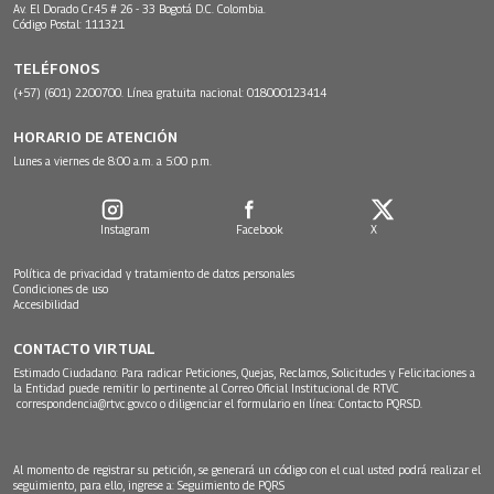
Av. El Dorado Cr.45 # 26 - 33 Bogotá D.C. Colombia.
Código Postal: 111321
TELÉFONOS
(+57) (601) 2200700. Línea gratuita nacional: 018000123414
HORARIO DE ATENCIÓN
Lunes a viernes de 8:00 a.m. a 5:00 p.m.
Instagram
Facebook
X
Política de privacidad y tratamiento de datos personales
Condiciones de uso
Accesibilidad
CONTACTO VIRTUAL
Estimado Ciudadano: Para radicar Peticiones, Quejas, Reclamos, Solicitudes y Felicitaciones a
la Entidad puede remitir lo pertinente al Correo Oficial Institucional de RTVC
correspondencia@rtvc.gov.co
o diligenciar el formulario en línea:
Contacto PQRSD.
Al momento de registrar su petición, se generará un código con el cual usted podrá realizar el
seguimiento, para ello, ingrese a:
Seguimiento de PQRS