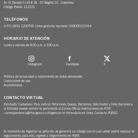
Av. El Dorado Cr.45 # 26 - 33 Bogotá D.C. Colombia.
Código Postal: 111321
TELÉFONOS
(+57) (601) 2200700. Línea gratuita nacional: 018000123414
HORARIO DE ATENCIÓN
Lunes a viernes de 8:00 a.m. a 5:00 p.m.
Instagram
Facebook
X
Política de privacidad y tratamiento de datos personales
Condiciones de uso
Accesibilidad
CONTACTO VIRTUAL
Estimado Ciudadano: Para radicar Peticiones, Quejas, Reclamos, Solicitudes y Felicitaciones a
la Entidad puede remitir lo pertinente al Correo Oficial Institucional de RTVC
correspondencia@rtvc.gov.co
o diligenciar el formulario en línea:
Contacto PQRSD.
Al momento de registrar su petición, se generará un código con el cual usted podrá realizar el
seguimiento, para ello, ingrese a:
Seguimiento de PQRS