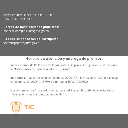
Asesor en línea: lunes 9:30 a.m. - 12 m
(+57) (601) 2200700
Correo de notificaciones judiciales:
notificacionesjudiciales@rtvc.gov.co
Denuncias por actos de corrupción:
soytransparente@rtvc.gov.co
Horario de atención y entrega de premios:
Lunes a viernes de 8:30 a.m.a 1:00 p.m. y de 2:30 p.m. a 4:30 p.m. en RTVC Sistema
de Medios Públicos, Carrera 45 # 26-33, Bogotá.
Línea directa Radio Nacional de Colombia: 2200727, Línea Nacional Radio Nacional
de Colombia: 01 8000 118 959. Conmutador RTVC 2200700
Este contenido fue financiado con recursos del Fondo Único de Tecnologías de la
Información y las Comunicaciones de MinTic.