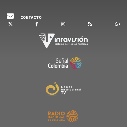
dialogar con las autoridades y las mujeres
emprendedoras que desde distintas orillas de la
CONTACTO
cultura wayuu trabajan por la memoria de su
pueblo.
Bienvenido al primer episodio, disfrute de este
viaje sonoro por el resguardo indígena
Mayabangloma en Fonseca, Guajira, a través del
canto tradicional wayuu, Jayeechi.
El sonido de la naturaleza, las voces, el acento y
la lengua indígena hacen parte de este capítulo
relatado por esta joven wayuu.