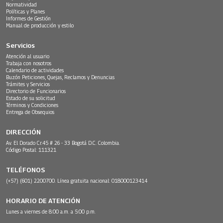
Normatividad
Políticas y Planes
Informes de Gestión
Manual de producción y estilo
Servicios
Atención al usuario
Trabaja con nosotros
Calendario de actividades
Buzón Peticiones, Quejas, Reclamos y Denuncias
Trámites y Servicios
Directorio de Funcionarios
Estado de su solicitud
Términos y Condiciones
Entrega de Obsequios
DIRECCIÓN
Av. El Dorado Cr.45 # 26 - 33 Bogotá D.C. Colombia.
Código Postal: 111321
TELÉFONOS
(+57) (601) 2200700. Línea gratuita nacional: 018000123414
HORARIO DE ATENCIÓN
Lunes a viernes de 8:00 a.m. a 5:00 p.m.