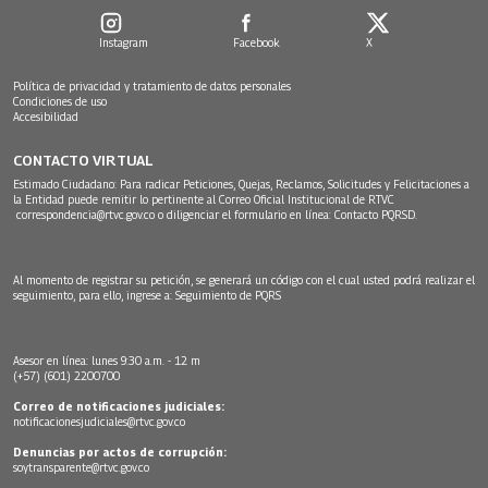
Instagram
Facebook
X
Política de privacidad y tratamiento de datos personales
Condiciones de uso
Accesibilidad
CONTACTO VIRTUAL
Estimado Ciudadano: Para radicar Peticiones, Quejas, Reclamos, Solicitudes y Felicitaciones a
la Entidad puede remitir lo pertinente al Correo Oficial Institucional de RTVC
correspondencia@rtvc.gov.co
o diligenciar el formulario en línea:
Contacto PQRSD.
Al momento de registrar su petición, se generará un código con el cual usted podrá realizar el
seguimiento, para ello, ingrese a:
Seguimiento de PQRS
Asesor en línea: lunes 9:30 a.m. - 12 m
(+57) (601) 2200700
Correo de notificaciones judiciales:
notificacionesjudiciales@rtvc.gov.co
Denuncias por actos de corrupción:
soytransparente@rtvc.gov.co