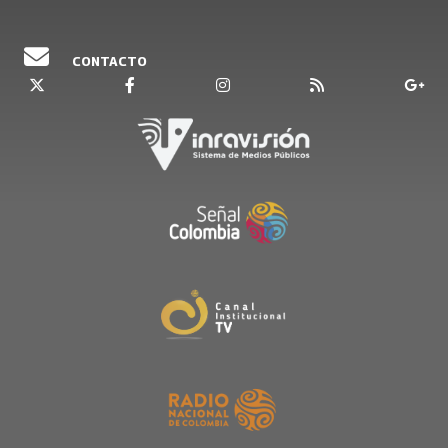
Pronombres personales
Yo: Tayaka
CONTACTO
Tu: Piyaka
El: Niakai
Ellos: Nayakana
Nosotros: Wayakana
Ella: Jia
Saludos
Buenos días: Wattachon
Buenas tardes: Allika
Buenas noches: Aipa
Hasta mañana: Wattamataka
Como está: Jamaya pia
Números
Uno: Waneshia
Dos: Piama