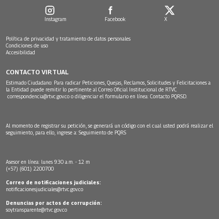
Instagram
Facebook
X
Política de privacidad y tratamiento de datos personales
Condiciones de uso
Accesibilidad
CONTACTO VIRTUAL
Estimado Ciudadano: Para radicar Peticiones, Quejas, Reclamos, Solicitudes y Felicitaciones a
la Entidad puede remitir lo pertinente al Correo Oficial Institucional de RTVC
correspondencia@rtvc.gov.co
o diligenciar el formulario en línea:
Contacto PQRSD.
Al momento de registrar su petición, se generará un código con el cual usted podrá realizar el
seguimiento, para ello, ingrese a:
Seguimiento de PQRS
Asesor en línea: lunes 9:30 a.m. - 12 m
(+57) (601) 2200700
Correo de notificaciones judiciales:
notificacionesjudiciales@rtvc.gov.co
Denuncias por actos de corrupción:
soytransparente@rtvc.gov.co