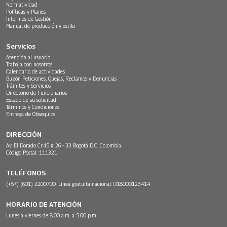
Normatividad
Políticas y Planes
Informes de Gestión
Manual de producción y estilo
Servicios
Atención al usuario
Trabaja con nosotros
Calendario de actividades
Buzón Peticiones, Quejas, Reclamos y Denuncias
Trámites y Servicios
Directorio de Funcionarios
Estado de su solicitud
Términos y Condiciones
Entrega de Obsequios
DIRECCIÓN
Av. El Dorado Cr.45 # 26 - 33 Bogotá D.C. Colombia.
Código Postal: 111321
TELÉFONOS
(+57) (601) 2200700. Línea gratuita nacional: 018000123414
HORARIO DE ATENCIÓN
Lunes a viernes de 8:00 a.m. a 5:00 p.m.