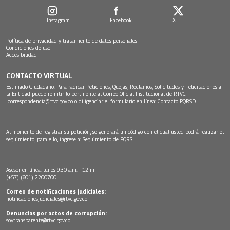
Instagram
Facebook
X
Política de privacidad y tratamiento de datos personales
Condiciones de uso
Accesibilidad
CONTACTO VIRTUAL
Estimado Ciudadano: Para radicar Peticiones, Quejas, Reclamos, Solicitudes y Felicitaciones a
la Entidad puede remitir lo pertinente al Correo Oficial Institucional de RTVC
correspondencia@rtvc.gov.co
o diligenciar el formulario en línea:
Contacto PQRSD.
Al momento de registrar su petición, se generará un código con el cual usted podrá realizar el
seguimiento, para ello, ingrese a:
Seguimiento de PQRS
Asesor en línea: lunes 9:30 a.m. - 12 m
(+57) (601) 2200700
Correo de notificaciones judiciales:
notificacionesjudiciales@rtvc.gov.co
Denuncias por actos de corrupción:
soytransparente@rtvc.gov.co