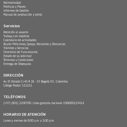
Normatividad
Políticas y Planes
Informes de Gestión
Manual de producción y estilo
Servicios
Atención al usuario
Trabaja con nosotros
Calendario de actividades
Buzón Peticiones, Quejas, Reclamos y Denuncias
Trámites y Servicios
Directorio de Funcionarios
Estado de su solicitud
Términos y Condiciones
Entrega de Obsequios
DIRECCIÓN
Av. El Dorado Cr.45 # 26 - 33 Bogotá D.C. Colombia.
Código Postal: 111321
TELÉFONOS
(+57) (601) 2200700. Línea gratuita nacional: 018000123414
HORARIO DE ATENCIÓN
Lunes a viernes de 8:00 a.m. a 5:00 p.m.