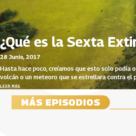
¿Qué es la Sexta Exti
28 Junio, 2017
Hasta hace poco, creíamos que esto solo podía o
volcán o un meteoro que se estrellara contra el p
que estamos en medio de otro periodo de extinci
LEER MÁS
vez, somos nosotros.
MÁS EPISODIOS
¿Es el azúcar el causante de los
¿Qué efectos tiene la
¿Qué son
¿Qué pas
problemas de sobrepeso y
marihuana en la salud humana?
gravitac
vehícul
obesidad?
10 Mayo, 2017
09 Noviembr
18 Abril, 20