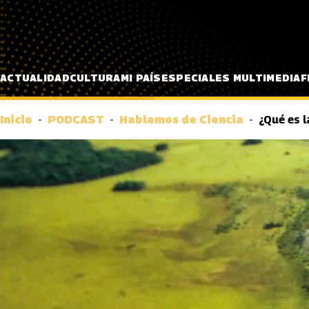
Pasar al contenido principal
ACTUALIDAD
CULTURA
MI PAÍS
ESPECIALES MULTIMEDIA
F
Inicio
PODCAST
Hablemos de Ciencia
¿Qué es l