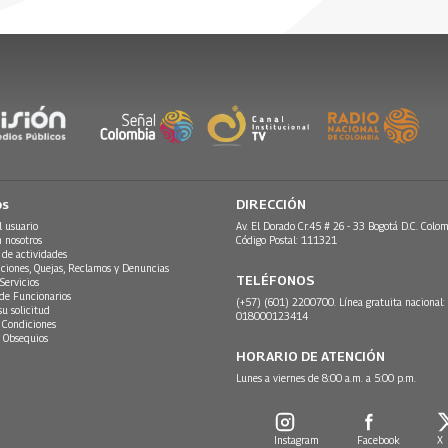
os
DIRECCIÓN
l usuario
Av. El Dorado Cr.45 # 26 - 33 Bogotá D.C. Colom
n nosotros
Código Postal: 111321
 de actividades
ciones, Quejas, Reclamos y Denuncias
TELÉFONOS
Servicios
 de Funcionarios
(+57) (601) 2200700. Línea gratuita nacional:
su solicitud
018000123414
 Condiciones
 Obsequios
HORARIO DE ATENCIÓN
Lunes a viernes de 8:00 a.m. a 5:00 p.m.
Instagram
Facebook
X