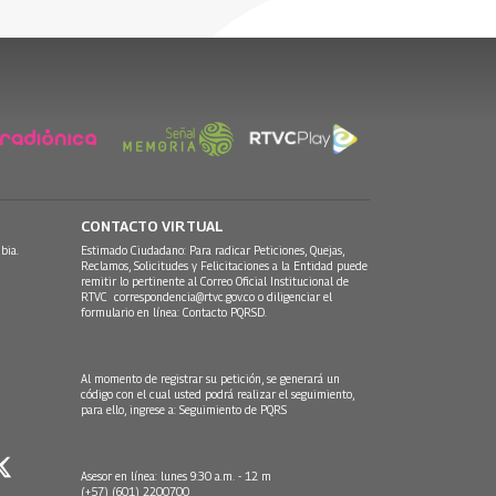
28 Julio, 2017
CONTACTO VIRTUAL
bia.
Estimado Ciudadano: Para radicar Peticiones, Quejas,
Reclamos, Solicitudes y Felicitaciones a la Entidad puede
remitir lo pertinente al Correo Oficial Institucional de
RTVC
correspondencia@rtvc.gov.co
o diligenciar el
formulario en línea:
Contacto PQRSD.
Al momento de registrar su petición, se generará un
código con el cual usted podrá realizar el seguimiento,
para ello, ingrese a:
Seguimiento de PQRS
Asesor en línea: lunes 9:30 a.m. - 12 m
(+57) (601) 2200700