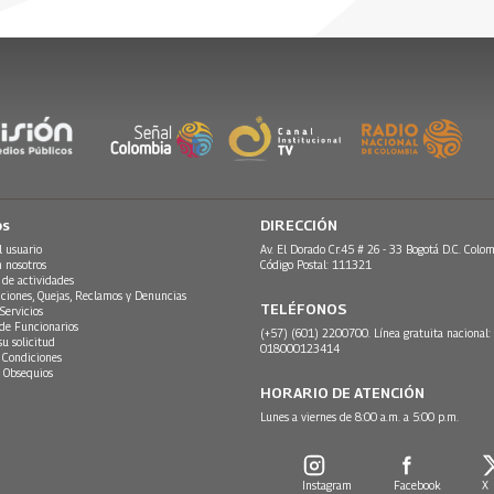
28 Julio, 2017
os
DIRECCIÓN
l usuario
Av. El Dorado Cr.45 # 26 - 33 Bogotá D.C. Colom
n nosotros
Código Postal: 111321
 de actividades
ciones, Quejas, Reclamos y Denuncias
TELÉFONOS
Servicios
 de Funcionarios
(+57) (601) 2200700. Línea gratuita nacional:
su solicitud
018000123414
 Condiciones
 Obsequios
HORARIO DE ATENCIÓN
Lunes a viernes de 8:00 a.m. a 5:00 p.m.
Instagram
Facebook
X