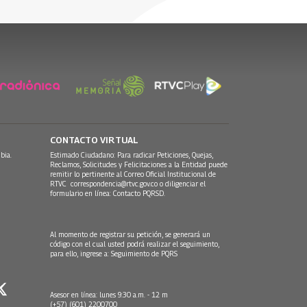
CONTACTO VIRTUAL
bia.
Estimado Ciudadano: Para radicar Peticiones, Quejas,
Reclamos, Solicitudes y Felicitaciones a la Entidad puede
remitir lo pertinente al Correo Oficial Institucional de
RTVC
correspondencia@rtvc.gov.co
o diligenciar el
formulario en línea:
Contacto PQRSD.
Al momento de registrar su petición, se generará un
código con el cual usted podrá realizar el seguimiento,
para ello, ingrese a:
Seguimiento de PQRS
Asesor en línea: lunes 9:30 a.m. - 12 m
(+57) (601) 2200700