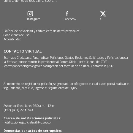
Lunes a viernes de 8:00 a.m. a 5:00 p.m.
Instagram
Facebook
X
Política de privacidad y tratamiento de datos personales
Condiciones de uso
Accesibilidad
CONTACTO VIRTUAL
Estimado Ciudadano: Para radicar Peticiones, Quejas, Reclamos, Solicitudes y Felicitaciones a
la Entidad puede remitir lo pertinente al Correo Oficial Institucional de RTVC
correspondencia@rtvc.gov.co
o diligenciar el formulario en línea:
Contacto PQRSD.
Al momento de registrar su petición, se generará un código con el cual usted podrá realizar el
seguimiento, para ello, ingrese a:
Seguimiento de PQRS
Asesor en línea: lunes 9:30 a.m. - 12 m
(+57) (601) 2200700
Correo de notificaciones judiciales:
notificacionesjudiciales@rtvc.gov.co
Denuncias por actos de corrupción: