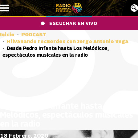
Pasar al contenido principal
ESCUCHAR EN VIVO
Inicio
PODCAST
Hilvanando recuerdos con Jorge Antonio Vega
Desde Pedro Infante hasta Los Melódicos,
espectáculos musicales en la radio
Desde Pedro Infante hasta Los
Melódicos, espectáculos musicales
en la radio
18 Febrero, 2020