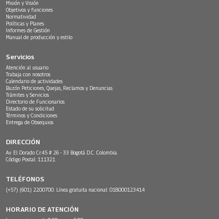
Misión y Visión
Objetivos y funciones
Normatividad
Políticas y Planes
Informes de Gestión
Manual de producción y estilo
Servicios
Atención al usuario
Trabaja con nosotros
Calendario de actividades
Buzón Peticiones, Quejas, Reclamos y Denuncias
Trámites y Servicios
Directorio de Funcionarios
Estado de su solicitud
Términos y Condiciones
Entrega de Obsequios
DIRECCIÓN
Av. El Dorado Cr.45 # 26 - 33 Bogotá D.C. Colombia.
Código Postal: 111321
TELÉFONOS
(+57) (601) 2200700. Línea gratuita nacional: 018000123414
HORARIO DE ATENCIÓN