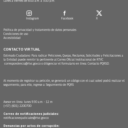
Lunes a viernes de 8:00 a.m. a 5:00 p.m.
Instagram
Facebook
X
Política de privacidad y tratamiento de datos personales
Condiciones de uso
Accesibilidad
CONTACTO VIRTUAL
Estimado Ciudadano: Para radicar Peticiones, Quejas, Reclamos, Solicitudes y Felicitaciones a
la Entidad puede remitir lo pertinente al Correo Oficial Institucional de RTVC
correspondencia@rtvc.gov.co
o diligenciar el formulario en línea:
Contacto PQRSD.
Al momento de registrar su petición, se generará un código con el cual usted podrá realizar el
seguimiento, para ello, ingrese a:
Seguimiento de PQRS
Asesor en línea: lunes 9:30 a.m. - 12 m
(+57) (601) 2200700
Correo de notificaciones judiciales:
notificacionesjudiciales@rtvc.gov.co
Denuncias por actos de corrupción: