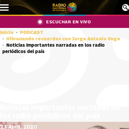
Pasar al contenido principal
ESCUCHAR EN VIVO
Inicio
PODCAST
Hilvanando recuerdos con Jorge Antonio Vega
Noticias importantes narradas en los radio
periódicos del país
Noticias importantes narradas en
los radio periódicos del país
23 Abril, 2020