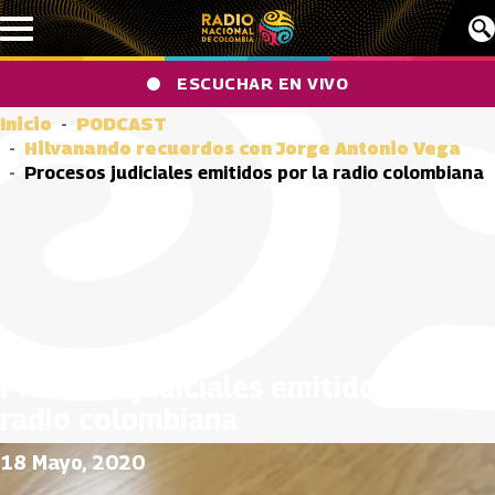
Pasar al contenido principal
ESCUCHAR EN VIVO
Inicio
PODCAST
Hilvanando recuerdos con Jorge Antonio Vega
Procesos judiciales emitidos por la radio colombiana
Procesos judiciales emitidos por la
radio colombiana
18 Mayo, 2020