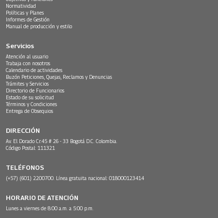
Normatividad
Políticas y Planes
Informes de Gestión
Manual de producción y estilo
Servicios
Atención al usuario
Trabaja con nosotros
Calendario de actividades
Buzón Peticiones, Quejas, Reclamos y Denuncias
Trámites y Servicios
Directorio de Funcionarios
Estado de su solicitud
Términos y Condiciones
Entrega de Obsequios
DIRECCIÓN
Av. El Dorado Cr.45 # 26 - 33 Bogotá D.C. Colombia.
Código Postal: 111321
TELÉFONOS
(+57) (601) 2200700. Línea gratuita nacional: 018000123414
HORARIO DE ATENCIÓN
Lunes a viernes de 8:00 a.m. a 5:00 p.m.