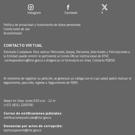
Instagram
Facebook
X
Política de privacidad y tratamiento de datos personales
Condiciones de uso
Accesibilidad
CONTACTO VIRTUAL
Estimado Ciudadano: Para radicar Peticiones, Quejas, Reclamos, Solicitudes y Felicitaciones a
la Entidad puede remitir lo pertinente al Correo Oficial Institucional de RTVC
correspondencia@rtvc.gov.co
o diligenciar el formulario en línea:
Contacto PQRSD.
Al momento de registrar su petición, se generará un código con el cual usted podrá realizar el
seguimiento, para ello, ingrese a:
Seguimiento de PQRS
Asesor en línea: lunes 9:30 a.m. - 12 m
(+57) (601) 2200700
Correo de notificaciones judiciales:
notificacionesjudiciales@rtvc.gov.co
Denuncias por actos de corrupción:
soytransparente@rtvc.gov.co