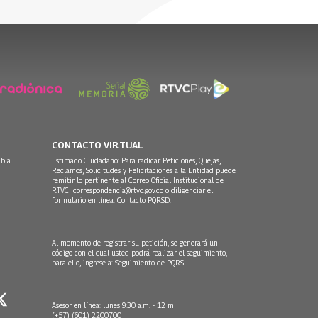
CONTACTO VIRTUAL
bia.
Estimado Ciudadano: Para radicar Peticiones, Quejas,
Reclamos, Solicitudes y Felicitaciones a la Entidad puede
remitir lo pertinente al Correo Oficial Institucional de
RTVC
correspondencia@rtvc.gov.co
o diligenciar el
formulario en línea:
Contacto PQRSD.
Al momento de registrar su petición, se generará un
código con el cual usted podrá realizar el seguimiento,
para ello, ingrese a:
Seguimiento de PQRS
Asesor en línea: lunes 9:30 a.m. - 12 m
(+57) (601) 2200700