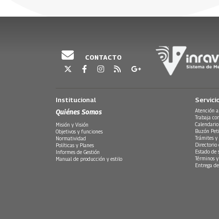
permanencia en el poder. Las élites, en cambio, sí 
17 Agosto, 2023
18 Julio, 20
Una sumatoria de hechos y actitudes resquebrajar
empezó a tener tintes dictatoriales. La censura a
grupo estudiantes, entre muchos otros hechos, 
oponentes, que habían sido enemigos, se unieran 
CONTACTO
tercera parte de la Trilogía ¡Anocheció de Golpe
un periodo presidencial que dejó profunda huella 
Colombia. De la mano del historiador Cesar Ayal
Institucional
Servici
despide al General.
Quiénes Somos
Atención a
Trabaja co
Calendario
Misión y Visión
Buzón Peti
Objetivos y funciones
Trámites y 
Normatividad
Directorio
Políticas y Planes
Estado de 
Informes de Gestión
Términos y
Manual de producción y estilo
Entrega de