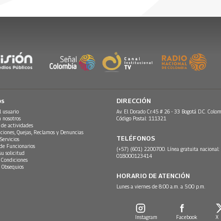
lo eran.
23
on su gobierno. A la vez, este
 la prensa, el asesinato de un
fueron sumando para que sus
para provocar su caída. Esta
! cierra dando cuenta del ocaso de
en la historia política de
a Diago, Historias de Onda Larga
os
DIRECCIÓN
l usuario
Av. El Dorado Cr.45 # 26 - 33 Bogotá D.C. Colom
n nosotros
Código Postal: 111321
 de actividades
ciones, Quejas, Reclamos y Denuncias
TELÉFONOS
Servicios
 de Funcionarios
(+57) (601) 2200700. Línea gratuita nacional:
su solicitud
018000123414
 Condiciones
 Obsequios
HORARIO DE ATENCIÓN
Lunes a viernes de 8:00 a.m. a 5:00 p.m.
Instagram
Facebook
X