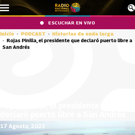
Pasar al contenido principal
ESCUCHAR EN VIVO
Inicio
PODCAST
Historias de onda larga
Rojas Pinilla, el presidente que declaró puerto libre a
San Andrés
Rojas Pinilla, el presidente que
declaró puerto libre a San Andrés
17 Agosto, 2023