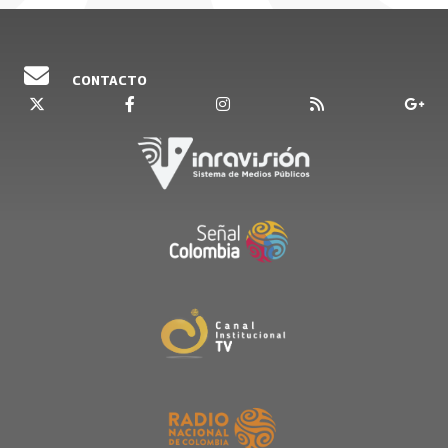
bautista; aquello marcó profundamente los
comportamientos sociales, en algunos
pobladores estos fueron asimilados, pero en
CONTACTO
otros, se provocaron formas de resistencia. De
otra parte, la afluencia de migrantes que
buscaron obtener frutos de la condición de
puerto libre condujo a una reacomodación no
siempre benéfica para la mayoría de los isleños.
En ese contexto, las diferencias con Nicaragua
parecían no existir; eran años en los que
Anastasio Somoza, dictador nicaragüense, se
paseaba por la Isla. El talante de su gobierno,
profundamente anticomunista y católico,
resultaba afín al pensamiento conservador de
Rojas, quien en la propia isla, lo condecoró con la
Cruz de Boyacá.