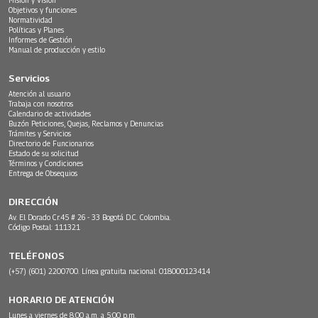
Objetivos y funciones
Normatividad
Políticas y Planes
Informes de Gestión
Manual de producción y estilo
Servicios
Atención al usuario
Trabaja con nosotros
Calendario de actividades
Buzón Peticiones, Quejas, Reclamos y Denuncias
Trámites y Servicios
Directorio de Funcionarios
Estado de su solicitud
Términos y Condiciones
Entrega de Obsequios
DIRECCIÓN
Av. El Dorado Cr.45 # 26 - 33 Bogotá D.C. Colombia.
Código Postal: 111321
TELÉFONOS
(+57) (601) 2200700. Línea gratuita nacional: 018000123414
HORARIO DE ATENCIÓN
Lunes a viernes de 8:00 a.m. a 5:00 p.m.