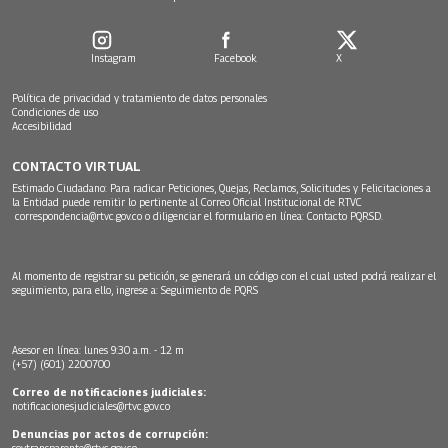
Instagram
Facebook
X
Política de privacidad y tratamiento de datos personales
Condiciones de uso
Accesibilidad
CONTACTO VIRTUAL
Estimado Ciudadano: Para radicar Peticiones, Quejas, Reclamos, Solicitudes y Felicitaciones a
la Entidad puede remitir lo pertinente al Correo Oficial Institucional de RTVC
correspondencia@rtvc.gov.co
o diligenciar el formulario en línea:
Contacto PQRSD.
Al momento de registrar su petición, se generará un código con el cual usted podrá realizar el
seguimiento, para ello, ingrese a:
Seguimiento de PQRS
Asesor en línea: lunes 9:30 a.m. - 12 m
(+57) (601) 2200700
Correo de notificaciones judiciales:
notificacionesjudiciales@rtvc.gov.co
Denuncias por actos de corrupción:
soytransparente@rtvc.gov.co