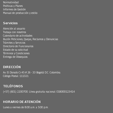
Normatividad
Políticas y Planes
Informes de Gestión
Manual de producción y estilo
Servicios
Atención al usuario
Trabaja con nosotros
Calendario de actividades
Buzón Peticiones, Quejas, Reclamos y Denuncias
Trámites y Servicios
Directorio de Funcionarios
Estado de su solicitud
Términos y Condiciones
Entrega de Obsequios
DIRECCIÓN
Av. El Dorado Cr.45 # 26 - 33 Bogotá D.C. Colombia.
Código Postal: 111321
TELÉFONOS
(+57) (601) 2200700. Línea gratuita nacional: 018000123414
HORARIO DE ATENCIÓN
Lunes a viernes de 8:00 a.m. a 5:00 p.m.