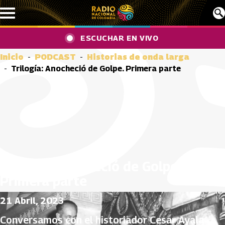
Pasar al contenido principal
ESCUCHAR EN VIVO
Inicio
PODCAST
Historias de onda larga
Trilogía: Anocheció de Golpe. Primera parte
Trilogía: Anocheció de Golpe.
Primera parte
21 Abril, 2023
Conversamos con el historiador Cesar Ayala