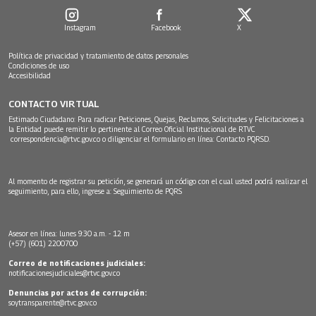
Instagram
Facebook
X
Política de privacidad y tratamiento de datos personales
Condiciones de uso
Accesibilidad
CONTACTO VIRTUAL
Estimado Ciudadano: Para radicar Peticiones, Quejas, Reclamos, Solicitudes y Felicitaciones a
la Entidad puede remitir lo pertinente al Correo Oficial Institucional de RTVC
correspondencia@rtvc.gov.co
o diligenciar el formulario en línea:
Contacto PQRSD.
Al momento de registrar su petición, se generará un código con el cual usted podrá realizar el
seguimiento, para ello, ingrese a:
Seguimiento de PQRS
Asesor en línea: lunes 9:30 a.m. - 12 m
(+57) (601) 2200700
Correo de notificaciones judiciales:
notificacionesjudiciales@rtvc.gov.co
Denuncias por actos de corrupción:
soytransparente@rtvc.gov.co