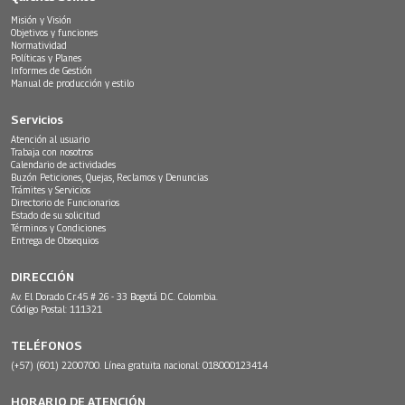
Misión y Visión
Objetivos y funciones
Normatividad
Políticas y Planes
Informes de Gestión
Manual de producción y estilo
Servicios
Atención al usuario
Trabaja con nosotros
Calendario de actividades
Buzón Peticiones, Quejas, Reclamos y Denuncias
Trámites y Servicios
Directorio de Funcionarios
Estado de su solicitud
Términos y Condiciones
Entrega de Obsequios
DIRECCIÓN
Av. El Dorado Cr.45 # 26 - 33 Bogotá D.C. Colombia.
Código Postal: 111321
TELÉFONOS
(+57) (601) 2200700. Línea gratuita nacional: 018000123414
HORARIO DE ATENCIÓN