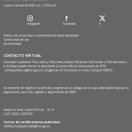
Lunes a viernes de 8:00 a.m. a 5:00 p.m.
Instagram
Facebook
X
Política de privacidad y tratamiento de datos personales
Condiciones de uso
Accesibilidad
CONTACTO VIRTUAL
Estimado Ciudadano: Para radicar Peticiones, Quejas, Reclamos, Solicitudes y Felicitaciones a
la Entidad puede remitir lo pertinente al Correo Oficial Institucional de RTVC
correspondencia@rtvc.gov.co
o diligenciar el formulario en línea:
Contacto PQRSD.
Al momento de registrar su petición, se generará un código con el cual usted podrá realizar el
seguimiento, para ello, ingrese a:
Seguimiento de PQRS
Asesor en línea: lunes 9:30 a.m. - 12 m
(+57) (601) 2200700
Correo de notificaciones judiciales:
notificacionesjudiciales@rtvc.gov.co