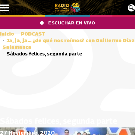
Pasar al contenido principal
ESCUCHAR EN VIVO
Inicio
PODCAST
Ja, ja, ja… ¿de qué nos reímos? con Guillermo Díaz
Salamanca
Sábados felices, segunda parte
Sábados felices, segunda parte
27 Noviembre, 2020