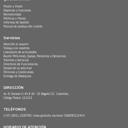
Misión y Visión
Objetivos y funciones
Normatividad
Políticas y Planes
Informes de Gestión
Manual de producción y estilo
Servicios
Atención al usuario
Trabaja con nosotros
Calendario de actividades
Buzón Peticiones, Quejas, Reclamos y Denuncias
Trámites y Servicios
Directorio de Funcionarios
Estado de su solicitud
Términos y Condiciones
Entrega de Obsequios
DIRECCIÓN
Av. El Dorado Cr.45 # 26 - 33 Bogotá D.C. Colombia.
Código Postal: 111321
TELÉFONOS
(+57) (601) 2200700. Línea gratuita nacional: 018000123414
HORARIO DE ATENCIÓN