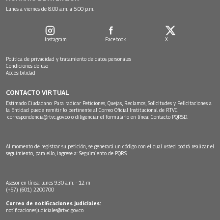
Lunes a viernes de 8:00 a.m. a 5:00 p.m.
Instagram
Facebook
X
Política de privacidad y tratamiento de datos personales
Condiciones de uso
Accesibilidad
CONTACTO VIRTUAL
Estimado Ciudadano: Para radicar Peticiones, Quejas, Reclamos, Solicitudes y Felicitaciones a
la Entidad puede remitir lo pertinente al Correo Oficial Institucional de RTVC
correspondencia@rtvc.gov.co
o diligenciar el formulario en línea:
Contacto PQRSD.
Al momento de registrar su petición, se generará un código con el cual usted podrá realizar el
seguimiento, para ello, ingrese a:
Seguimiento de PQRS
Asesor en línea: lunes 9:30 a.m. - 12 m
(+57) (601) 2200700
Correo de notificaciones judiciales:
notificacionesjudiciales@rtvc.gov.co