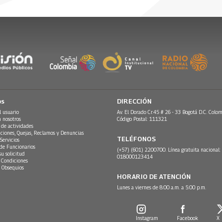
28 Diciembre, 2015
cimbas, hasta las casas de
 pilones, toldos, formas de pesca
, entre otros y un estratégico
os
DIRECCIÓN
l usuario
Av. El Dorado Cr.45 # 26 - 33 Bogotá D.C. Colom
n nosotros
Código Postal: 111321
 de actividades
ciones, Quejas, Reclamos y Denuncias
TELÉFONOS
Servicios
 de Funcionarios
(+57) (601) 2200700. Línea gratuita nacional:
su solicitud
018000123414
 Condiciones
 Obsequios
HORARIO DE ATENCIÓN
Lunes a viernes de 8:00 a.m. a 5:00 p.m.
Instagram
Facebook
X