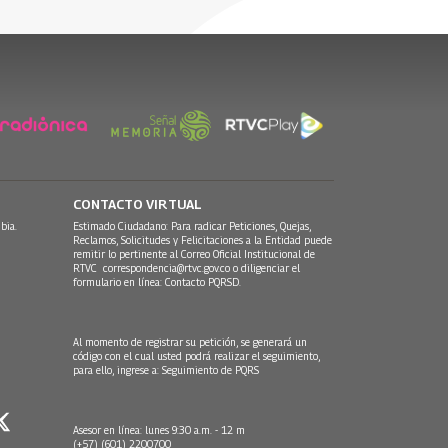
21 Junio, 2016
09 Noviembre, 2015
CONTACTO VIRTUAL
bia.
Estimado Ciudadano: Para radicar Peticiones, Quejas,
Reclamos, Solicitudes y Felicitaciones a la Entidad puede
remitir lo pertinente al Correo Oficial Institucional de
RTVC
correspondencia@rtvc.gov.co
o diligenciar el
formulario en línea:
Contacto PQRSD.
Al momento de registrar su petición, se generará un
código con el cual usted podrá realizar el seguimiento,
para ello, ingrese a:
Seguimiento de PQRS
Asesor en línea: lunes 9:30 a.m. - 12 m
(+57) (601) 2200700