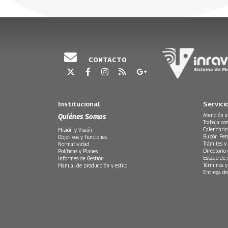
formas de resistencia al "desarrollo".
07 Mayo, 2016
La Casa Museo del Pescador, revive desde las ca
moñinga de vaca, pasando por las camas de lona,
como el cordel, la dinamita, las nasas, el boliche
sistema de guía pesquera.
CONTACTO
Institucional
Servici
Quiénes Somos
Atención a
Trabaja co
Calendario
Misión y Visión
Buzón Peti
Objetivos y funciones
Trámites y 
Normatividad
Directorio
Políticas y Planes
Estado de 
Informes de Gestión
Términos y
Manual de producción y estilo
Entrega de