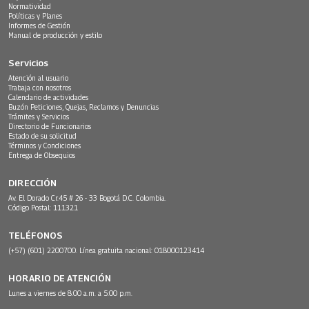
Normatividad
Políticas y Planes
Informes de Gestión
Manual de producción y estilo
Servicios
Atención al usuario
Trabaja con nosotros
Calendario de actividades
Buzón Peticiones, Quejas, Reclamos y Denuncias
Trámites y Servicios
Directorio de Funcionarios
Estado de su solicitud
Términos y Condiciones
Entrega de Obsequios
DIRECCIÓN
Av. El Dorado Cr.45 # 26 - 33 Bogotá D.C. Colombia.
Código Postal: 111321
TELÉFONOS
(+57) (601) 2200700. Línea gratuita nacional: 018000123414
HORARIO DE ATENCIÓN
Lunes a viernes de 8:00 a.m. a 5:00 p.m.