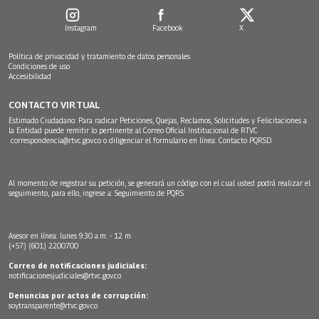
Instagram
Facebook
X
Política de privacidad y tratamiento de datos personales
Condiciones de uso
Accesibilidad
CONTACTO VIRTUAL
Estimado Ciudadano: Para radicar Peticiones, Quejas, Reclamos, Solicitudes y Felicitaciones a
la Entidad puede remitir lo pertinente al Correo Oficial Institucional de RTVC
correspondencia@rtvc.gov.co
o diligenciar el formulario en línea:
Contacto PQRSD.
Al momento de registrar su petición, se generará un código con el cual usted podrá realizar el
seguimiento, para ello, ingrese a:
Seguimiento de PQRS
Asesor en línea: lunes 9:30 a.m. - 12 m
(+57) (601) 2200700
Correo de notificaciones judiciales:
notificacionesjudiciales@rtvc.gov.co
Denuncias por actos de corrupción:
soytransparente@rtvc.gov.co