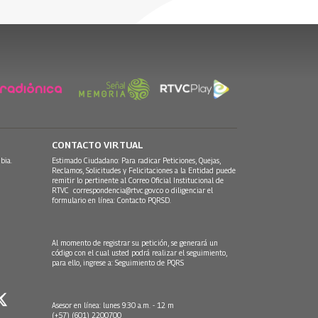
21 Junio, 2016
09 Noviembre, 2015
CONTACTO VIRTUAL
bia.
Estimado Ciudadano: Para radicar Peticiones, Quejas,
Reclamos, Solicitudes y Felicitaciones a la Entidad puede
remitir lo pertinente al Correo Oficial Institucional de
RTVC
correspondencia@rtvc.gov.co
o diligenciar el
formulario en línea:
Contacto PQRSD.
Al momento de registrar su petición, se generará un
código con el cual usted podrá realizar el seguimiento,
para ello, ingrese a:
Seguimiento de PQRS
Asesor en línea: lunes 9:30 a.m. - 12 m
(+57) (601) 2200700