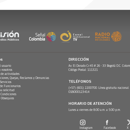
os
DIRECCIÓN
l usuario
Av. El Dorado Cr.45 # 26 - 33 Bogotá D.C. Colom
n nosotros
Código Postal: 111321
 de actividades
ciones, Quejas, Reclamos y Denuncias
TELÉFONOS
Servicios
 de Funcionarios
(+57) (601) 2200700. Línea gratuita nacional:
su solicitud
018000123414
 Condiciones
 Obsequios
HORARIO DE ATENCIÓN
Lunes a viernes de 8:00 a.m. a 5:00 p.m.
Instagram
Facebook
X