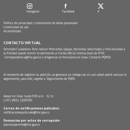
Instagram
Facebook
X
Política de privacidad y tratamiento de datos personales
Condiciones de uso
Accesibilidad
CONTACTO VIRTUAL
Estimado Ciudadano: Para radicar Peticiones, Quejas, Reclamos, Solicitudes y Felicitaciones a
la Entidad puede remitir lo pertinente al Correo Oficial Institucional de RTVC
correspondencia@rtvc.gov.co
o diligenciar el formulario en línea:
Contacto PQRSD.
Al momento de registrar su petición, se generará un código con el cual usted podrá realizar el
seguimiento, para ello, ingrese a:
Seguimiento de PQRS
Asesor en línea: lunes 9:30 a.m. - 12 m
(+57) (601) 2200700
Correo de notificaciones judiciales:
notificacionesjudiciales@rtvc.gov.co
Denuncias por actos de corrupción:
soytransparente@rtvc.gov.co