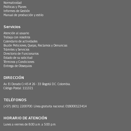
Normatividad
Políticas y Planes
Informes de Gestión
Manual de producción y estilo
Servicios
Atención al usuario
Trabaja con nosotros
Calendario de actividades
Buzón Peticiones, Quejas, Reclamos y Denuncias
Trámites y Servicios
Directorio de Funcionarios
Estado de su solicitud
Términos y Condiciones
Entrega de Obsequios
DIRECCIÓN
Av. El Dorado Cr.45 # 26 - 33 Bogotá D.C. Colombia.
Código Postal: 111321
TELÉFONOS
(+57) (601) 2200700. Línea gratuita nacional: 018000123414
HORARIO DE ATENCIÓN
Lunes a viernes de 8:00 a.m. a 5:00 p.m.