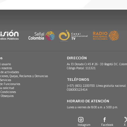
os
DIRECCIÓN
l usuario
Av. El Dorado Cr.45 # 26 - 33 Bogotá D.C. Colom
n nosotros
Código Postal: 111321
 de actividades
ciones, Quejas, Reclamos y Denuncias
TELÉFONOS
Servicios
 de Funcionarios
(+57) (601) 2200700. Línea gratuita nacional:
su solicitud
018000123414
 Condiciones
 Obsequios
HORARIO DE ATENCIÓN
Lunes a viernes de 8:00 a.m. a 5:00 p.m.
Instagram
Facebook
X