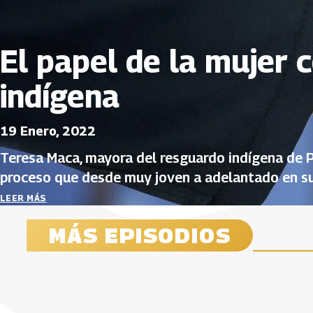
El papel de la mujer
indígena
19 Enero, 2022
Teresa Maca, mayora del resguardo indígena de P
proceso que desde muy joven a adelantado en su
primera gobernadora en su territorio, de esa ma
LEER MÁS
liderar procesos.
MÁS EPISODIOS
La organización de San José de
La sabiduría ancestral de la
El papel
El confl
Julumito
mano de la educación propia
desde la
19 Enero, 2
19 Enero, 2022
19 Enero, 2022
19 Enero, 2