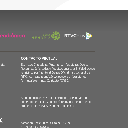
CONTACTO VIRTUAL
bia.
Estimado Ciudadano: Para radicar Peticiones, Quejas,
Reclamos, Solicitudes y Felicitaciones a la Entidad puede
remitir lo pertinente al Correo Oficial Institucional de
RTVC
correspondencia@rtvc.gov.co
o diligenciar el
formulario en línea:
Contacto PQRSD.
Al momento de registrar su petición, se generará un
código con el cual usted podrá realizar el seguimiento,
para ello, ingrese a:
Seguimiento de PQRS
Asesor en línea: lunes 9:30 a.m. - 12 m
(+57) (601) 2200700