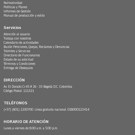
Normatividad
Políticas y Planes
Informes de Gestión
Manual de producción y estilo
Servicios
Atención al usuario
Trabaja con nosotros
Calendario de actividades
Buzón Peticiones, Quejas, Reclamos y Denuncias
Trámites y Servicios
Directorio de Funcionarios
Estado de su solicitud
Términos y Condiciones
Entrega de Obsequios
DIRECCIÓN
Av. El Dorado Cr.45 # 26 - 33 Bogotá D.C. Colombia.
Código Postal: 111321
TELÉFONOS
(+57) (601) 2200700. Línea gratuita nacional: 018000123414
HORARIO DE ATENCIÓN
Lunes a viernes de 8:00 a.m. a 5:00 p.m.