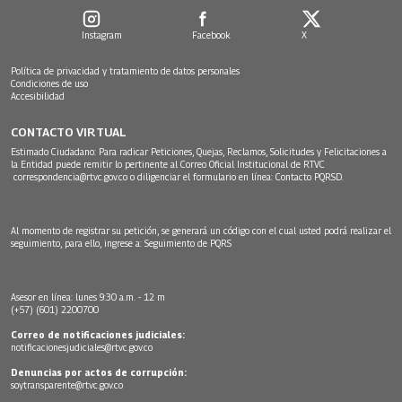
Instagram
Facebook
X
Política de privacidad y tratamiento de datos personales
Condiciones de uso
Accesibilidad
CONTACTO VIRTUAL
Estimado Ciudadano: Para radicar Peticiones, Quejas, Reclamos, Solicitudes y Felicitaciones a
la Entidad puede remitir lo pertinente al Correo Oficial Institucional de RTVC
correspondencia@rtvc.gov.co
o diligenciar el formulario en línea:
Contacto PQRSD.
Al momento de registrar su petición, se generará un código con el cual usted podrá realizar el
seguimiento, para ello, ingrese a:
Seguimiento de PQRS
Asesor en línea: lunes 9:30 a.m. - 12 m
(+57) (601) 2200700
Correo de notificaciones judiciales:
notificacionesjudiciales@rtvc.gov.co
Denuncias por actos de corrupción:
soytransparente@rtvc.gov.co