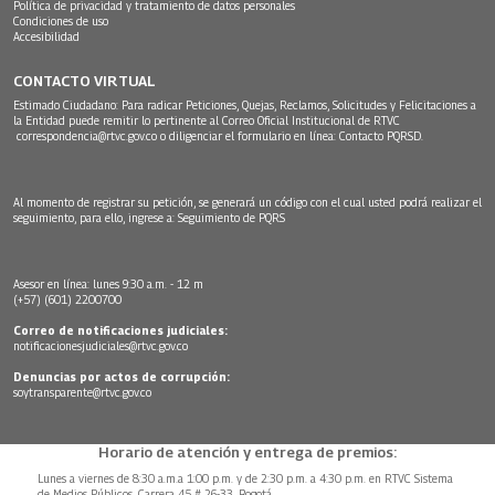
Política de privacidad y tratamiento de datos personales
Condiciones de uso
Accesibilidad
CONTACTO VIRTUAL
Estimado Ciudadano: Para radicar Peticiones, Quejas, Reclamos, Solicitudes y Felicitaciones a
la Entidad puede remitir lo pertinente al Correo Oficial Institucional de RTVC
correspondencia@rtvc.gov.co
o diligenciar el formulario en línea:
Contacto PQRSD.
Al momento de registrar su petición, se generará un código con el cual usted podrá realizar el
seguimiento, para ello, ingrese a:
Seguimiento de PQRS
Asesor en línea: lunes 9:30 a.m. - 12 m
(+57) (601) 2200700
Correo de notificaciones judiciales:
notificacionesjudiciales@rtvc.gov.co
Denuncias por actos de corrupción:
soytransparente@rtvc.gov.co
Horario de atención y entrega de premios:
Lunes a viernes de 8:30 a.m.a 1:00 p.m. y de 2:30 p.m. a 4:30 p.m. en RTVC Sistema
de Medios Públicos, Carrera 45 # 26-33, Bogotá.