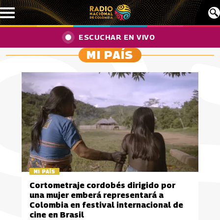
Pasar al contenido principal
ESCUCHAR EN VIVO
MI PAÍS
MI PAÍS
Cortometraje cordobés dirigido por
una mujer emberá representará a
Colombia en festival internacional de
cine en Brasil