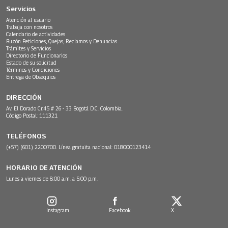
Servicios
Atención al usuario
Trabaja con nosotros
Calendario de actividades
Buzón Peticiones, Quejas, Reclamos y Denuncias
Trámites y Servicios
Directorio de Funcionarios
Estado de su solicitud
Términos y Condiciones
Entrega de Obsequios
DIRECCIÓN
Av. El Dorado Cr.45 # 26 - 33 Bogotá D.C. Colombia.
Código Postal: 111321
TELÉFONOS
(+57) (601) 2200700. Línea gratuita nacional: 018000123414
HORARIO DE ATENCIÓN
Lunes a viernes de 8:00 a.m. a 5:00 p.m.
Instagram
Facebook
X