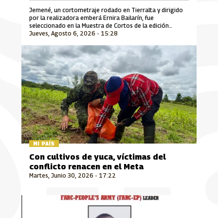
Jemené, un cortometraje rodado en Tierralta y dirigido
por la realizadora emberá Ernira Bailarín, fue
seleccionado en la Muestra de Cortos de la edición
Jueves, Agosto 6, 2026 - 15:28
número 30 del Festival Internacional de Cine Florianópolis
Audiovisual Mercosul, uno de los encuentros
cinematográficos más importantes de Suramérica que se
desarrolla en Brasil.
MI PAÍS
Con cultivos de yuca, víctimas del
conflicto renacen en el Meta
Martes, Junio 30, 2026 - 17:22