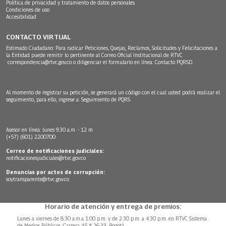
Política de privacidad y tratamiento de datos personales
Condiciones de uso
Accesibilidad
CONTACTO VIRTUAL
Estimado Ciudadano: Para radicar Peticiones, Quejas, Reclamos, Solicitudes y Felicitaciones a
la Entidad puede remitir lo pertinente al Correo Oficial Institucional de RTVC
correspondencia@rtvc.gov.co
o diligenciar el formulario en línea:
Contacto PQRSD.
Al momento de registrar su petición, se generará un código con el cual usted podrá realizar el
seguimiento, para ello, ingrese a:
Seguimiento de PQRS
Asesor en línea: lunes 9:30 a.m. - 12 m
(+57) (601) 2200700
Correo de notificaciones judiciales:
notificacionesjudiciales@rtvc.gov.co
Denuncias por actos de corrupción:
soytransparente@rtvc.gov.co
Horario de atención y entrega de premios:
Lunes a viernes de 8:30 a.m.a 1:00 p.m. y de 2:30 p.m. a 4:30 p.m. en RTVC Sistema
de Medios Públicos, Carrera 45 # 26-33, Bogotá.