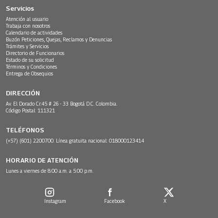
Servicios
Atención al usuario
Trabaja con nosotros
Calendario de actividades
Buzón Peticiones, Quejas, Reclamos y Denuncias
Trámites y Servicios
Directorio de Funcionarios
Estado de su solicitud
Términos y Condiciones
Entrega de Obsequios
DIRECCIÓN
Av. El Dorado Cr.45 # 26 - 33 Bogotá D.C. Colombia.
Código Postal: 111321
TELÉFONOS
(+57) (601) 2200700. Línea gratuita nacional: 018000123414
HORARIO DE ATENCIÓN
Lunes a viernes de 8:00 a.m. a 5:00 p.m.
Instagram
Facebook
X