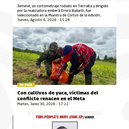
Jemené, un cortometraje rodado en Tierralta y dirigido
por la realizadora emberá Ernira Bailarín, fue
seleccionado en la Muestra de Cortos de la edición
Jueves, Agosto 6, 2026 - 15:28
número 30 del Festival Internacional de Cine Florianópolis
Audiovisual Mercosul, uno de los encuentros
cinematográficos más importantes de Suramérica que se
desarrolla en Brasil.
MI PAÍS
Con cultivos de yuca, víctimas del
conflicto renacen en el Meta
Martes, Junio 30, 2026 - 17:22