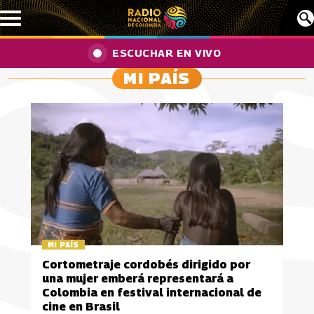
Pasar al contenido principal
ESCUCHAR EN VIVO
MI PAÍS
MI PAÍS
Cortometraje cordobés dirigido por
una mujer emberá representará a
Colombia en festival internacional de
cine en Brasil