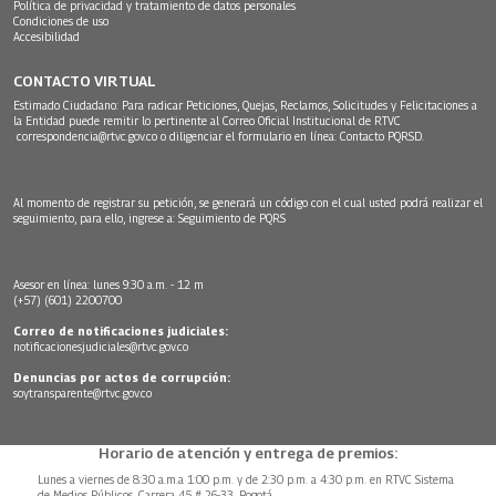
Política de privacidad y tratamiento de datos personales
Condiciones de uso
Accesibilidad
CONTACTO VIRTUAL
Estimado Ciudadano: Para radicar Peticiones, Quejas, Reclamos, Solicitudes y Felicitaciones a
la Entidad puede remitir lo pertinente al Correo Oficial Institucional de RTVC
correspondencia@rtvc.gov.co
o diligenciar el formulario en línea:
Contacto PQRSD.
Al momento de registrar su petición, se generará un código con el cual usted podrá realizar el
seguimiento, para ello, ingrese a:
Seguimiento de PQRS
Asesor en línea: lunes 9:30 a.m. - 12 m
(+57) (601) 2200700
Correo de notificaciones judiciales:
notificacionesjudiciales@rtvc.gov.co
Denuncias por actos de corrupción:
soytransparente@rtvc.gov.co
Horario de atención y entrega de premios:
Lunes a viernes de 8:30 a.m.a 1:00 p.m. y de 2:30 p.m. a 4:30 p.m. en RTVC Sistema
de Medios Públicos, Carrera 45 # 26-33, Bogotá.