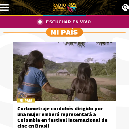
Pasar al contenido principal
ESCUCHAR EN VIVO
MI PAÍS
MI PAÍS
Cortometraje cordobés dirigido por
una mujer emberá representará a
Colombia en festival internacional de
cine en Brasil