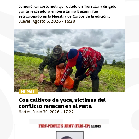
Jemené, un cortometraje rodado en Tierralta y dirigido
por la realizadora emberá Ernira Bailarín, fue
seleccionado en la Muestra de Cortos de la edición
Jueves, Agosto 6, 2026 - 15:28
número 30 del Festival Internacional de Cine Florianópolis
Audiovisual Mercosul, uno de los encuentros
cinematográficos más importantes de Suramérica que se
desarrolla en Brasil.
MI PAÍS
Con cultivos de yuca, víctimas del
conflicto renacen en el Meta
Martes, Junio 30, 2026 - 17:22