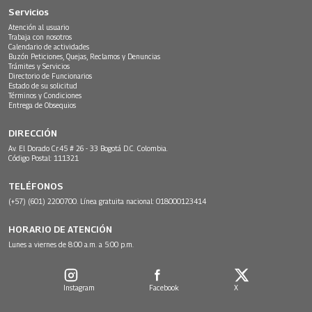
Servicios
Atención al usuario
Trabaja con nosotros
Calendario de actividades
Buzón Peticiones, Quejas, Reclamos y Denuncias
Trámites y Servicios
Directorio de Funcionarios
Estado de su solicitud
Términos y Condiciones
Entrega de Obsequios
DIRECCIÓN
Av. El Dorado Cr.45 # 26 - 33 Bogotá D.C. Colombia.
Código Postal: 111321
TELÉFONOS
(+57) (601) 2200700. Línea gratuita nacional: 018000123414
HORARIO DE ATENCIÓN
Lunes a viernes de 8:00 a.m. a 5:00 p.m.
Instagram
Facebook
X