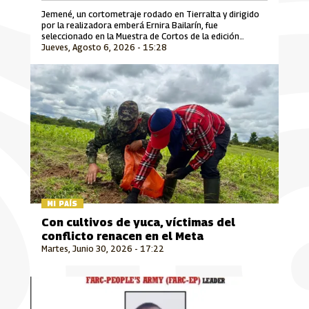
Jemené, un cortometraje rodado en Tierralta y dirigido
por la realizadora emberá Ernira Bailarín, fue
seleccionado en la Muestra de Cortos de la edición
Jueves, Agosto 6, 2026 - 15:28
número 30 del Festival Internacional de Cine Florianópolis
Audiovisual Mercosul, uno de los encuentros
cinematográficos más importantes de Suramérica que se
desarrolla en Brasil.
MI PAÍS
Con cultivos de yuca, víctimas del
conflicto renacen en el Meta
Martes, Junio 30, 2026 - 17:22