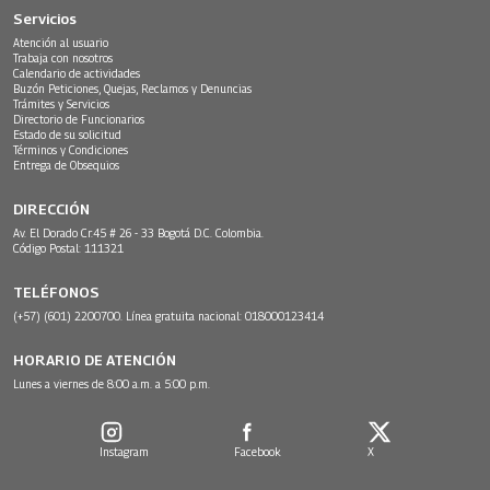
Servicios
Atención al usuario
Trabaja con nosotros
Calendario de actividades
Buzón Peticiones, Quejas, Reclamos y Denuncias
Trámites y Servicios
Directorio de Funcionarios
Estado de su solicitud
Términos y Condiciones
Entrega de Obsequios
DIRECCIÓN
Av. El Dorado Cr.45 # 26 - 33 Bogotá D.C. Colombia.
Código Postal: 111321
TELÉFONOS
(+57) (601) 2200700. Línea gratuita nacional: 018000123414
HORARIO DE ATENCIÓN
Lunes a viernes de 8:00 a.m. a 5:00 p.m.
Instagram
Facebook
X