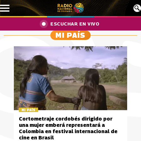
Pasar al contenido principal
ESCUCHAR EN VIVO
MI PAÍS
MI PAÍS
Cortometraje cordobés dirigido por
una mujer emberá representará a
Colombia en festival internacional de
cine en Brasil