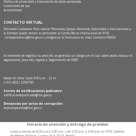
Política de privacidad y tratamiento de datos personales
Condiciones de uso
Accesibilidad
CONTACTO VIRTUAL
Estimado Ciudadano: Para radicar Peticiones, Quejas, Reclamos, Solicitudes y Felicitaciones a
la Entidad puede remitir lo pertinente al Correo Oficial Institucional de RTVC
correspondencia@rtvc.gov.co
o diligenciar el formulario en línea:
Contacto PQRSD.
Al momento de registrar su petición, se generará un código con el cual usted podrá realizar el
seguimiento, para ello, ingrese a:
Seguimiento de PQRS
Asesor en línea: lunes 9:30 a.m. - 12 m
(+57) (601) 2200700
Correo de notificaciones judiciales:
notificacionesjudiciales@rtvc.gov.co
Denuncias por actos de corrupción:
soytransparente@rtvc.gov.co
Horario de atención y entrega de premios:
Lunes a viernes de 8:30 a.m.a 1:00 p.m. y de 2:30 p.m. a 4:30 p.m. en RTVC Sistema
de Medios Públicos, Carrera 45 # 26-33, Bogotá.