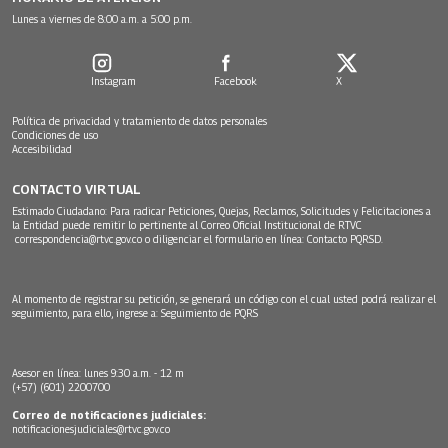
Lunes a viernes de 8:00 a.m. a 5:00 p.m.
Instagram
Facebook
X
Política de privacidad y tratamiento de datos personales
Condiciones de uso
Accesibilidad
CONTACTO VIRTUAL
Estimado Ciudadano: Para radicar Peticiones, Quejas, Reclamos, Solicitudes y Felicitaciones a
la Entidad puede remitir lo pertinente al Correo Oficial Institucional de RTVC
correspondencia@rtvc.gov.co
o diligenciar el formulario en línea:
Contacto PQRSD.
Al momento de registrar su petición, se generará un código con el cual usted podrá realizar el
seguimiento, para ello, ingrese a:
Seguimiento de PQRS
Asesor en línea: lunes 9:30 a.m. - 12 m
(+57) (601) 2200700
Correo de notificaciones judiciales:
notificacionesjudiciales@rtvc.gov.co