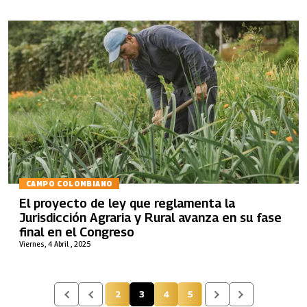
CAMPO COLOMBIANO
El proyecto de ley que reglamenta la
Jurisdicción Agraria y Rural avanza en su fase
final en el Congreso
Viernes, 4 Abril , 2025
2
3
4
5
Página
Página actual
Página
Página