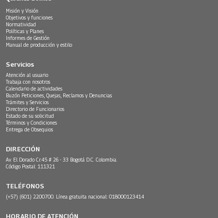
Misión y Visión
Objetivos y funciones
Normatividad
Políticas y Planes
Informes de Gestión
Manual de producción y estilo
Servicios
Atención al usuario
Trabaja con nosotros
Calendario de actividades
Buzón Peticiones, Quejas, Reclamos y Denuncias
Trámites y Servicios
Directorio de Funcionarios
Estado de su solicitud
Términos y Condiciones
Entrega de Obsequios
DIRECCIÓN
Av. El Dorado Cr.45 # 26 - 33 Bogotá D.C. Colombia.
Código Postal: 111321
TELÉFONOS
(+57) (601) 2200700. Línea gratuita nacional: 018000123414
HORARIO DE ATENCIÓN