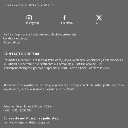
Lunes a viernes de 8:00 a.m. a 5:00 p.m.
Instagram
Facebook
X
Política de privacidad y tratamiento de datos personales
Condiciones de uso
Accesibilidad
CONTACTO VIRTUAL
Estimado Ciudadano: Para radicar Peticiones, Quejas, Reclamos, Solicitudes y Felicitaciones a
la Entidad puede remitir lo pertinente al Correo Oficial Institucional de RTVC
correspondencia@rtvc.gov.co
o diligenciar el formulario en línea:
Contacto PQRSD.
Al momento de registrar su petición, se generará un código con el cual usted podrá realizar el
seguimiento, para ello, ingrese a:
Seguimiento de PQRS
Asesor en línea: lunes 9:30 a.m. - 12 m
(+57) (601) 2200700
Correo de notificaciones judiciales:
notificacionesjudiciales@rtvc.gov.co