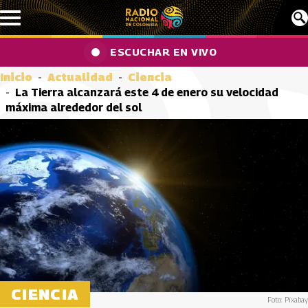
Pasar al contenido principal
ESCUCHAR EN VIVO
Inicio
Actualidad
Ciencia
La Tierra alcanzará este 4 de enero su velocidad
máxima alrededor del sol
CIENCIA
Foto: Pixabay