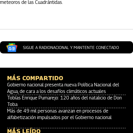
meteoros de las Cuadrántidas.
Artículos Player
SIGUE A RADIONACIONAL Y MANTENTE CONECTADO
MÁS COMPARTIDO
Gobierno nacional presenta nueva Política Nacional del
Agua, de cara a los desafíos climáticos actuales
Tobías Enrique Pumarejo: 120 años del natalicio de Don
Toba
Más de 49 mil personas avanzan en procesos de
alfabetización impulsados por el Gobierno nacional
MÁS LEÍDO