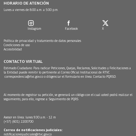
HORARIO DE ATENCIÓN
Lunes a viernes de 8:00 a.m. a 5:00 p.m.
Instagram
Facebook
X
Política de privacidad y tratamiento de datos personales
Condiciones de uso
Accesibilidad
CONTACTO VIRTUAL
Estimado Ciudadano: Para radicar Peticiones, Quejas, Reclamos, Solicitudes y Felicitaciones a
la Entidad puede remitir lo pertinente al Correo Oficial Institucional de RTVC
correspondencia@rtvc.gov.co
o diligenciar el formulario en línea:
Contacto PQRSD.
Al momento de registrar su petición, se generará un código con el cual usted podrá realizar el
seguimiento, para ello, ingrese a:
Seguimiento de PQRS
Asesor en línea: lunes 9:30 a.m. - 12 m
(+57) (601) 2200700
Correo de notificaciones judiciales:
notificacionesjudiciales@rtvc.gov.co