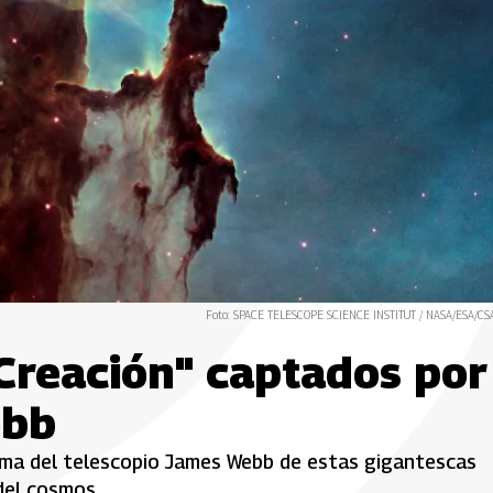
Foto: SPACE TELESCOPE SCIENCE INSTITUT / NASA/ESA/CS
 Creación" captados por
ebb
 toma del telescopio James Webb de estas gigantescas
del cosmos.