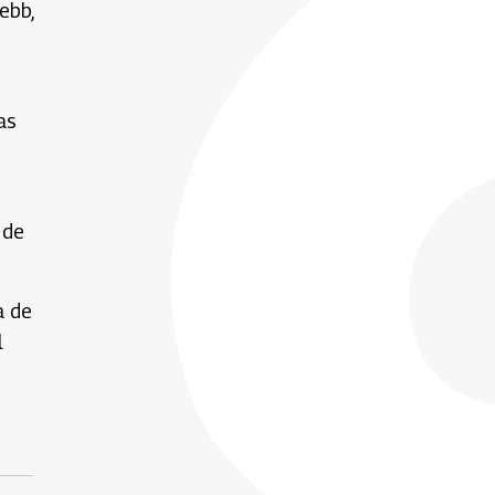
ebb,
as
 de
a de
l