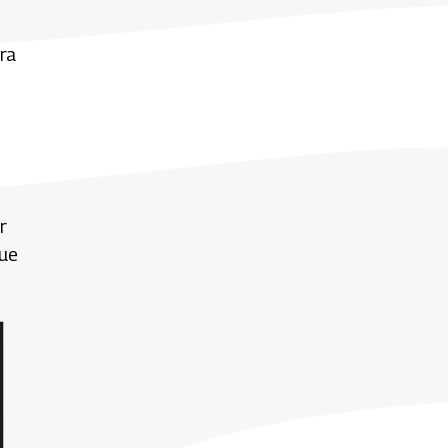
ra
r
que