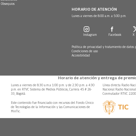
 Obsequios
HORARIO DE ATENCIÓN
Lunes a viernes de 8:00 a.m. a 5:00 p.m.
Instagram
Facebook
X
Política de privacidad y tratamiento de datos 
Condiciones de uso
Accesibilidad
Horario de atención y entrega de premio
Lunes a viernes de 8:30 a.m.a 1:00 p.m. y de 2:30 p.m. a 4:30
Línea directa Radio Nac
p.m. en RTVC Sistema de Medios Públicos, Carrera 45 # 26-
Nacional Radio Naciona
33, Bogotá.
Conmutador RTVC 220
Este contenido fue financiado con recursos del Fondo Único
de Tecnologías de la Información y las Comunicaciones de
MinTic.