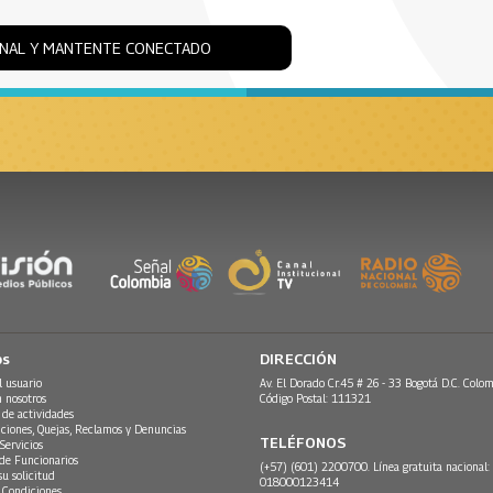
ONAL Y MANTENTE CONECTADO
os
DIRECCIÓN
l usuario
Av. El Dorado Cr.45 # 26 - 33 Bogotá D.C. Colom
n nosotros
Código Postal: 111321
 de actividades
ciones, Quejas, Reclamos y Denuncias
TELÉFONOS
Servicios
 de Funcionarios
(+57) (601) 2200700. Línea gratuita nacional:
su solicitud
018000123414
 Condiciones