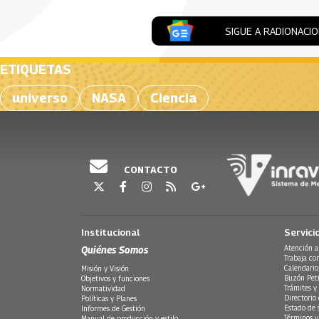
SIGUE A RADIONACI
ETIQUETAS
universo
NASA
Ciencia
CONTACTO
Institucional
Servici
Quiénes Somos
Atención a
Trabaja co
Calendario
Misión y Visión
Buzón Peti
Objetivos y funciones
Trámites y 
Normatividad
Directorio
Políticas y Planes
Estado de 
Informes de Gestión
Términos y
Manual de producción y estilo