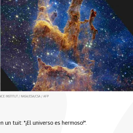
NCE INSTITUT / NASA/ESA/CSA / AFP
un tuit: "¡El universo es hermoso!".