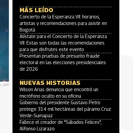
MÁS LEÍDO
Concierto de la Esperanza VII: horarios,
artistas y recomendaciones para asistir en
Bogotá
Alístate para el Concierto de la Esperanza
VII: Estas son todas las recomendaciones
para que disfrutes este evento
Presentan pruebas de presunto fraude
electoral en las elecciones presidenciales
de 2026
NUEVAS HISTORIAS
A / AFP
Wilson Arias denuncia que encontró un
micrófono oculto en su oficina
Gobierno del presidente Gustavo Petro
protege 314 mil hectáreas del páramo Cruz
Verde-Sumapaz
Fallece el creador de "Sábados Felices",
Alfonso Lizarazo