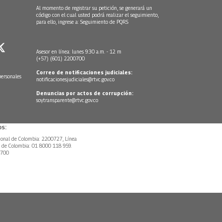
Al momento de registrar su petición, se generará un
código con el cual usted podrá realizar el seguimiento,
para ello, ingrese a:
Seguimiento de PQRS
Asesor en línea: lunes 9:30 a.m. - 12 m
(+57) (601) 2200700
Correo de notificaciones judiciales:
personales
notificacionesjudiciales@rtvc.gov.co
Denuncias por actos de corrupción:
soytransparente@rtvc.gov.co
s:
ional de Colombia: 2200727, Línea
l de Colombia: 01 8000 118 959.
0700