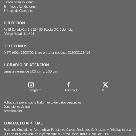
Estado de su solicitud
Términos y Condiciones
Entrega de Obsequios
DIRECCIÓN
Av. El Dorado Cr.45 # 26 - 33 Bogotá D.C. Colombia.
Código Postal: 111321
TELÉFONOS
(+57) (601) 2200700. Línea gratuita nacional: 018000123414
HORARIO DE ATENCIÓN
Lunes a viernes de 8:00 a.m. a 5:00 p.m.
Instagram
Facebook
X
Política de privacidad y tratamiento de datos personales
Condiciones de uso
Accesibilidad
CONTACTO VIRTUAL
Estimado Ciudadano: Para radicar Peticiones, Quejas, Reclamos, Solicitudes y Felicitaciones a
la Entidad puede remitir lo pertinente al Correo Oficial Institucional de RTVC