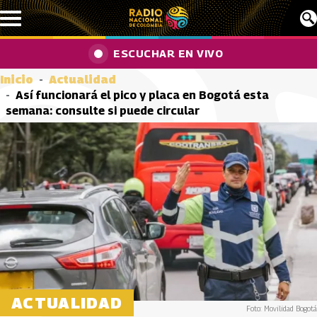
Pasar al contenido principal
ESCUCHAR EN VIVO
Inicio
Actualidad
Así funcionará el pico y placa en Bogotá esta
semana: consulte si puede circular
ACTUALIDAD
Foto: Movilidad Bogotá