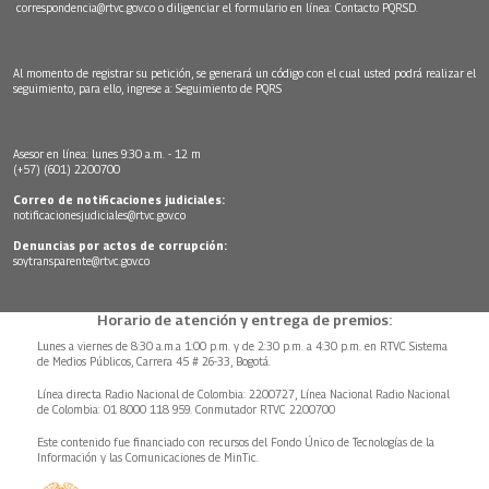
correspondencia@rtvc.gov.co
o diligenciar el formulario en línea:
Contacto PQRSD.
Al momento de registrar su petición, se generará un código con el cual usted podrá realizar el
seguimiento, para ello, ingrese a:
Seguimiento de PQRS
Asesor en línea: lunes 9:30 a.m. - 12 m
(+57) (601) 2200700
Correo de notificaciones judiciales:
notificacionesjudiciales@rtvc.gov.co
Denuncias por actos de corrupción:
soytransparente@rtvc.gov.co
Horario de atención y entrega de premios:
Lunes a viernes de 8:30 a.m.a 1:00 p.m. y de 2:30 p.m. a 4:30 p.m. en RTVC Sistema
de Medios Públicos, Carrera 45 # 26-33, Bogotá.
Línea directa Radio Nacional de Colombia: 2200727, Línea Nacional Radio Nacional
de Colombia: 01 8000 118 959. Conmutador RTVC 2200700
Este contenido fue financiado con recursos del Fondo Único de Tecnologías de la
Información y las Comunicaciones de MinTic.