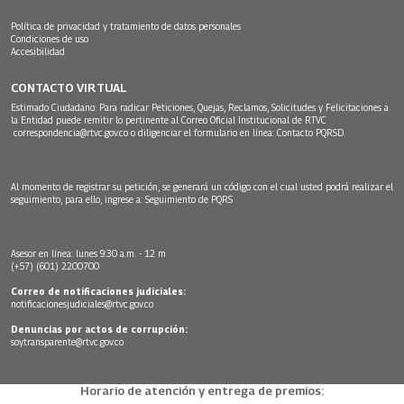
Política de privacidad y tratamiento de datos personales
Condiciones de uso
Accesibilidad
CONTACTO VIRTUAL
Estimado Ciudadano: Para radicar Peticiones, Quejas, Reclamos, Solicitudes y Felicitaciones a
la Entidad puede remitir lo pertinente al Correo Oficial Institucional de RTVC
correspondencia@rtvc.gov.co
o diligenciar el formulario en línea:
Contacto PQRSD.
Al momento de registrar su petición, se generará un código con el cual usted podrá realizar el
seguimiento, para ello, ingrese a:
Seguimiento de PQRS
Asesor en línea: lunes 9:30 a.m. - 12 m
(+57) (601) 2200700
Correo de notificaciones judiciales:
notificacionesjudiciales@rtvc.gov.co
Denuncias por actos de corrupción:
soytransparente@rtvc.gov.co
Horario de atención y entrega de premios: