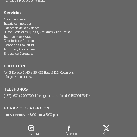
Manual de producción y estilo
Servicios
Atención al usuario
Trabaja con nosotros
Calendario de actividades
Buzón Peticiones, Quejas, Reclamos y Denuncias
Trámites y Servicios
Directorio de Funcionarios
Estado de su solicitud
Términos y Condiciones
Entrega de Obsequios
DIRECCIÓN
Av. El Dorado Cr.45 # 26 - 33 Bogotá D.C. Colombia.
Código Postal: 111321
TELÉFONOS
(+57) (601) 2200700. Línea gratuita nacional: 018000123414
HORARIO DE ATENCIÓN
Lunes a viernes de 8:00 a.m. a 5:00 p.m.
Instagram
Facebook
X