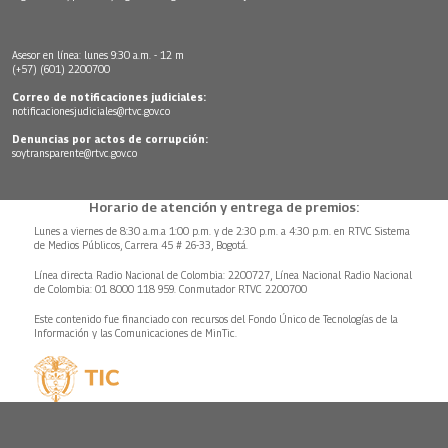
Asesor en línea: lunes 9:30 a.m. - 12 m
(+57) (601) 2200700
Correo de notificaciones judiciales:
notificacionesjudiciales@rtvc.gov.co
Denuncias por actos de corrupción:
soytransparente@rtvc.gov.co
Horario de atención y entrega de premios:
Lunes a viernes de 8:30 a.m.a 1:00 p.m. y de 2:30 p.m. a 4:30 p.m. en RTVC Sistema
de Medios Públicos, Carrera 45 # 26-33, Bogotá.
Línea directa Radio Nacional de Colombia: 2200727, Línea Nacional Radio Nacional
de Colombia: 01 8000 118 959. Conmutador RTVC 2200700
Este contenido fue financiado con recursos del Fondo Único de Tecnologías de la
Información y las Comunicaciones de MinTic.