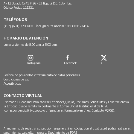
Av. El Dorado Cr.45 # 26 - 33 Bogotá D.C. Colombia.
Código Postal: 111321
TELÉFONOS
(+57) (601) 2200700. Línea gratuita nacional: 018000123414
HORARIO DE ATENCIÓN
Lunes a viernes de 8:00 a.m. a 5:00 p.m.
Instagram
Facebook
X
Política de privacidad y tratamiento de datos personales
Condiciones de uso
Accesibilidad
CONTACTO VIRTUAL
Estimado Ciudadano: Para radicar Peticiones, Quejas, Reclamos, Solicitudes y Felicitaciones a
la Entidad puede remitir lo pertinente al Correo Oficial Institucional de RTVC
correspondencia@rtvc.gov.co
o diligenciar el formulario en línea:
Contacto PQRSD.
Al momento de registrar su petición, se generará un código con el cual usted podrá realizar el
seguimiento, para ello, ingrese a:
Seguimiento de PQRS