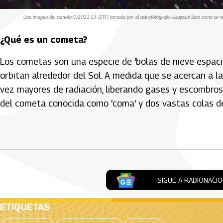
Una imagen del cometa C/2022 E3 (ZTF) tomada por el astrofotógrafo Hisayoshi Sato como se ve 
¿Qué es un cometa?
Los cometas son una especie de 'bolas de nieve espaci
orbitan alrededor del Sol. A medida que se acercan a l
vez mayores de radiación, liberando gases y escombros
del cometa conocida como 'coma' y dos vastas colas de
Artículos Player
SIGUE A RADIONACI
ETIQUETAS