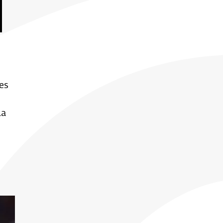
 es
la