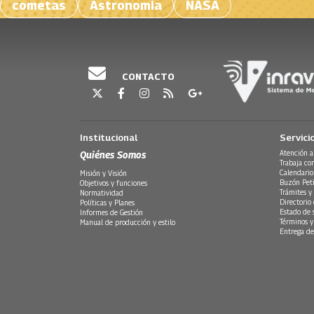
cometas
Astronomia
NASA
CONTACTO
Institucional
Servici
Quiénes Somos
Atención a
Trabaja co
Calendario
Misión y Visión
Buzón Peti
Objetivos y funciones
Trámites y 
Normatividad
Directorio
Políticas y Planes
Estado de 
Informes de Gestión
Términos y
Manual de producción y estilo
Entrega de