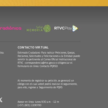
CONTACTO VIRTUAL
bia.
Estimado Ciudadano: Para radicar Peticiones, Quejas,
Reclamos, Solicitudes y Felicitaciones a la Entidad puede
remitir lo pertinente al Correo Oficial Institucional de
RTVC
correspondencia@rtvc.gov.co
o diligenciar el
formulario en línea:
Contacto PQRSD.
Al momento de registrar su petición, se generará un
código con el cual usted podrá realizar el seguimiento,
para ello, ingrese a:
Seguimiento de PQRS
Asesor en línea: lunes 9:30 a.m. - 12 m
(+57) (601) 2200700