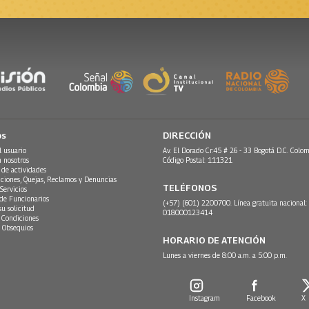
os
DIRECCIÓN
l usuario
Av. El Dorado Cr.45 # 26 - 33 Bogotá D.C. Colom
n nosotros
Código Postal: 111321
 de actividades
ciones, Quejas, Reclamos y Denuncias
TELÉFONOS
Servicios
 de Funcionarios
(+57) (601) 2200700. Línea gratuita nacional:
su solicitud
018000123414
 Condiciones
 Obsequios
HORARIO DE ATENCIÓN
Lunes a viernes de 8:00 a.m. a 5:00 p.m.
Instagram
Facebook
X