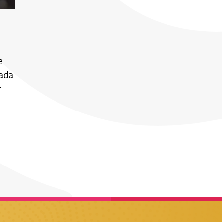
e
cada
r