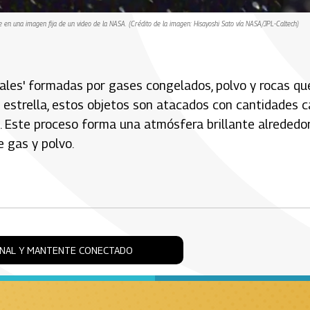
en una imagen fija de un video de la NASA. (Crédito de la imagen: Hisayoshi Sato vía NASA/JPL-Caltech)
ales' formadas por gases congelados, polvo y rocas qu
a estrella, estos objetos son atacados con cantidades 
. Este proceso forma una atmósfera brillante alrededo
 gas y polvo.
ONAL Y MANTENTE CONECTADO