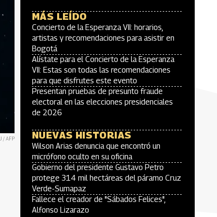
MÁS LEÍDO
Concierto de la Esperanza VII: horarios,
artistas y recomendaciones para asistir en
Bogotá
Alístate para el Concierto de la Esperanza
VII: Estas son todas las recomendaciones
para que disfrutes este evento
Presentan pruebas de presunto fraude
electoral en las elecciones presidenciales
de 2026
NUEVAS HISTORIAS
U / AFP
Wilson Arias denuncia que encontró un
micrófono oculto en su oficina
Gobierno del presidente Gustavo Petro
protege 314 mil hectáreas del páramo Cruz
Verde-Sumapaz
Fallece el creador de "Sábados Felices",
Alfonso Lizarazo