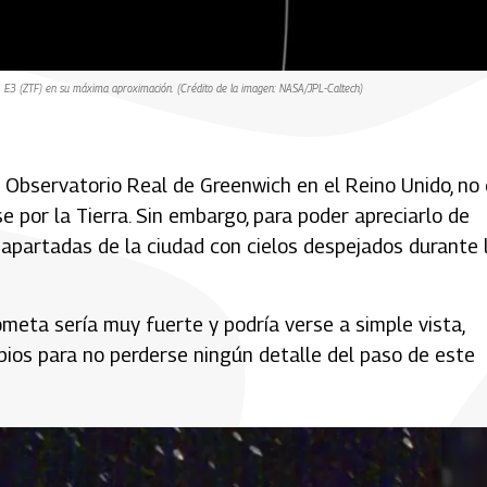
22 E3 (ZTF) en su máxima aproximación. (Crédito de la imagen: NASA/JPL-Caltech)
 Observatorio Real de Greenwich en el Reino Unido, no
e por la Tierra. Sin embargo, para poder apreciarlo de
apartadas de la ciudad con cielos despejados durante 
meta sería muy fuerte y podría verse a simple vista,
pios para no perderse ningún detalle del paso de este