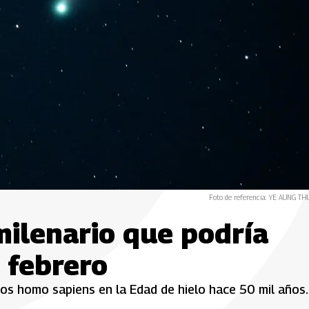
Foto de referencia: YE AUNG TH
milenario que podría
n febrero
s homo sapiens en la Edad de hielo hace 50 mil años.