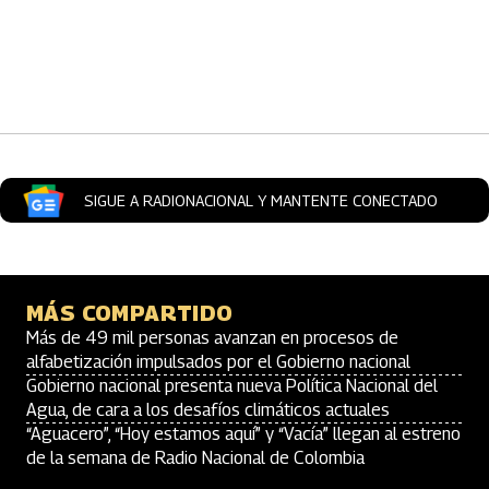
Artículos Player
SIGUE A RADIONACIONAL Y MANTENTE CONECTADO
MÁS COMPARTIDO
Más de 49 mil personas avanzan en procesos de
alfabetización impulsados por el Gobierno nacional
Gobierno nacional presenta nueva Política Nacional del
Agua, de cara a los desafíos climáticos actuales
“Aguacero”, “Hoy estamos aquí” y “Vacía” llegan al estreno
de la semana de Radio Nacional de Colombia