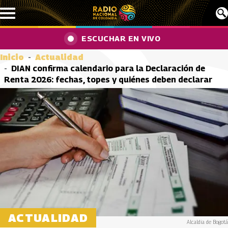
Pasar al contenido principal
ESCUCHAR EN VIVO
Inicio
Actualidad
DIAN confirma calendario para la Declaración de
Renta 2026: fechas, topes y quiénes deben declarar
ACTUALIDAD
Alcaldia de Bogotá