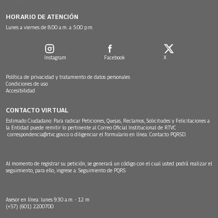
HORARIO DE ATENCIÓN
Lunes a viernes de 8:00 a.m. a 5:00 p.m.
Instagram
Facebook
X
Política de privacidad y tratamiento de datos personales
Condiciones de uso
Accesibilidad
CONTACTO VIRTUAL
Estimado Ciudadano: Para radicar Peticiones, Quejas, Reclamos, Solicitudes y Felicitaciones a
la Entidad puede remitir lo pertinente al Correo Oficial Institucional de RTVC
correspondencia@rtvc.gov.co
o diligenciar el formulario en línea:
Contacto PQRSD.
Al momento de registrar su petición, se generará un código con el cual usted podrá realizar el
seguimiento, para ello, ingrese a:
Seguimiento de PQRS
Asesor en línea: lunes 9:30 a.m. - 12 m
(+57) (601) 2200700