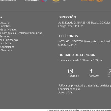
os
DIRECCIÓN
l usuario
Av. El Dorado Cr.45 # 26 - 33 Bogotá D.C. Colom
n nosotros
Código Postal: 111321
 de actividades
ciones, Quejas, Reclamos y Denuncias
TELÉFONOS
Servicios
 de Funcionarios
(+57) (601) 2200700. Línea gratuita nacional:
su solicitud
018000123414
 Condiciones
 Obsequios
HORARIO DE ATENCIÓN
Lunes a viernes de 8:00 a.m. a 5:00 p.m.
Instagram
Facebook
X
Política de privacidad y tratamiento de datos 
Condiciones de uso
Accesibilidad
Horario de atención y entrega de premio