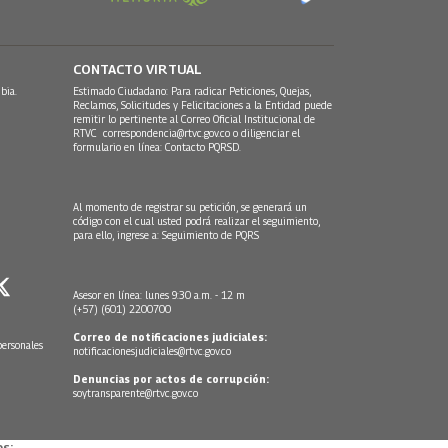
CONTACTO VIRTUAL
bia.
Estimado Ciudadano: Para radicar Peticiones, Quejas,
Reclamos, Solicitudes y Felicitaciones a la Entidad puede
remitir lo pertinente al Correo Oficial Institucional de
RTVC
correspondencia@rtvc.gov.co
o diligenciar el
formulario en línea:
Contacto PQRSD.
Al momento de registrar su petición, se generará un
código con el cual usted podrá realizar el seguimiento,
para ello, ingrese a:
Seguimiento de PQRS
Asesor en línea: lunes 9:30 a.m. - 12 m
(+57) (601) 2200700
Correo de notificaciones judiciales:
personales
notificacionesjudiciales@rtvc.gov.co
Denuncias por actos de corrupción:
soytransparente@rtvc.gov.co
s: