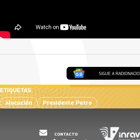
Artículos Player
SIGUE A RADIONACI
ETIQUETAS
alocución
Presidente Petro
CONTACTO