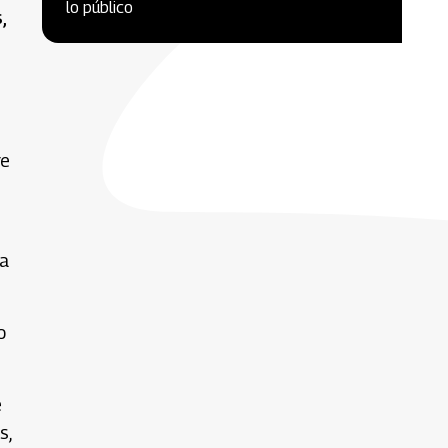
lo público
,
re
ía
o
e
s,