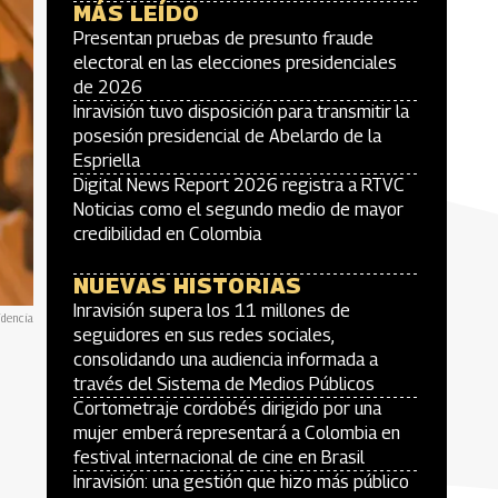
MÁS LEÍDO
Presentan pruebas de presunto fraude
electoral en las elecciones presidenciales
de 2026
Inravisión tuvo disposición para transmitir la
posesión presidencial de Abelardo de la
Espriella
Digital News Report 2026 registra a RTVC
Noticias como el segundo medio de mayor
credibilidad en Colombia
NUEVAS HISTORIAS
Inravisión supera los 11 millones de
idencia
seguidores en sus redes sociales,
consolidando una audiencia informada a
través del Sistema de Medios Públicos
Cortometraje cordobés dirigido por una
mujer emberá representará a Colombia en
festival internacional de cine en Brasil
Inravisión: una gestión que hizo más público