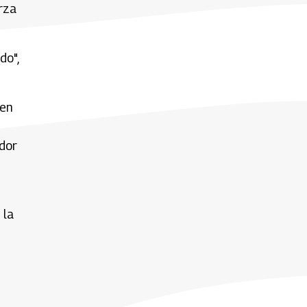
rza
do",
 en
dor
 la
: