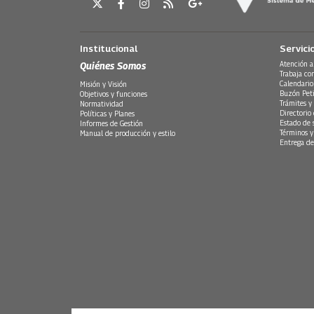
Institucional
Servici
Quiénes Somos
Atención a
Trabaja co
Calendario
Misión y Visión
Buzón Peti
Objetivos y funciones
Trámites y 
Normatividad
Directorio
Políticas y Planes
Estado de 
Informes de Gestión
Términos y
Manual de producción y estilo
Entrega de