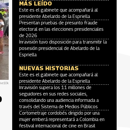
MÁS LEÍDO
Este es el gabinete que acompañará al
presidente Abelardo de la Espriella
Presentan pruebas de presunto fraude
electoral en las elecciones presidenciales
de 2026
Inravisión tuvo disposición para transmitir la
posesión presidencial de Abelardo de la
Espriella
NUEVAS HISTORIAS
Este es el gabinete que acompañará al
presidente Abelardo de la Espriella
vive10k
Inravisión supera los 11 millones de
o
seguidores en sus redes sociales,
consolidando una audiencia informada a
través del Sistema de Medios Públicos
Cortometraje cordobés dirigido por una
mujer emberá representará a Colombia en
festival internacional de cine en Brasil