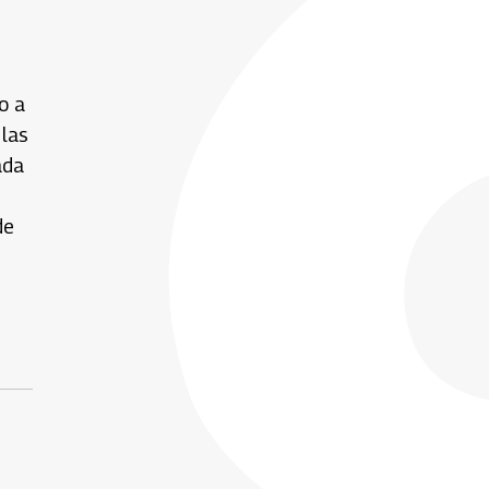
o a
 las
ada
de