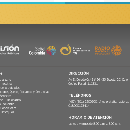
os
DIRECCIÓN
l usuario
Av. El Dorado Cr.45 # 26 - 33 Bogotá D.C. Colom
n nosotros
Código Postal: 111321
 de actividades
ciones, Quejas, Reclamos y Denuncias
TELÉFONOS
Servicios
 de Funcionarios
(+57) (601) 2200700. Línea gratuita nacional:
su solicitud
018000123414
 Condiciones
 Obsequios
HORARIO DE ATENCIÓN
Lunes a viernes de 8:00 a.m. a 5:00 p.m.