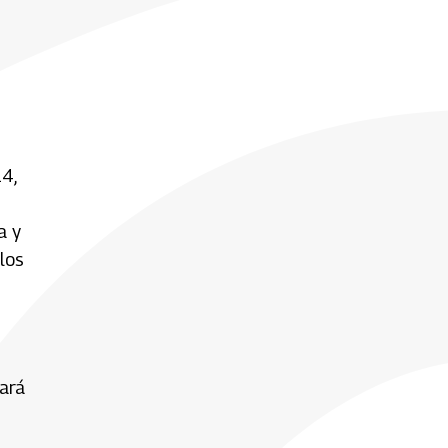
4,
a y
los
dará