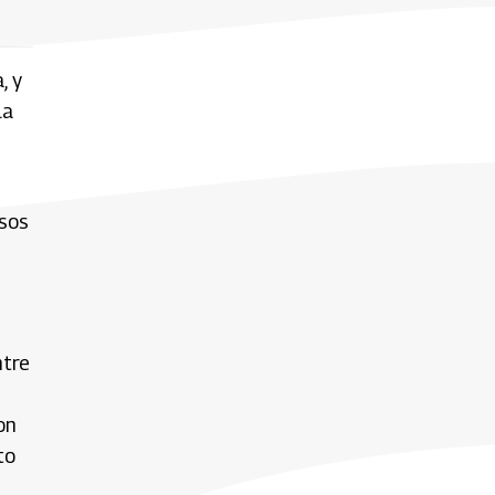
, y
la
esos
ntre
on
to