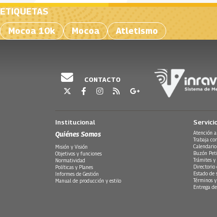
ETIQUETAS
Mocoa 10k
Mocoa
Atletismo
CONTACTO
Institucional
Servici
Quiénes Somos
Atención a
Trabaja co
Calendario
Misión y Visión
Buzón Peti
Objetivos y funciones
Trámites y 
Normatividad
Directorio
Políticas y Planes
Estado de 
Informes de Gestión
Términos y
Manual de producción y estilo
Entrega de