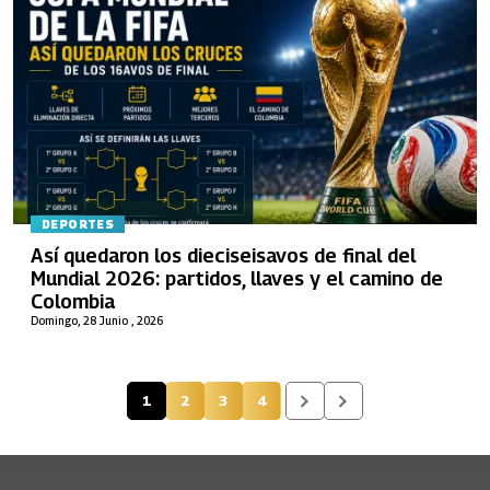
DEPORTES
Así quedaron los dieciseisavos de final del
Mundial 2026: partidos, llaves y el camino de
Colombia
Domingo, 28 Junio , 2026
1
2
3
4
Página actual
Página
Página
Página