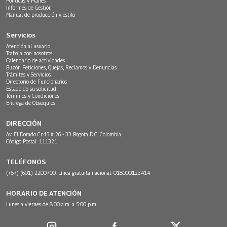
Políticas y Planes
Informes de Gestión
Manual de producción y estilo
Servicios
Atención al usuario
Trabaja con nosotros
Calendario de actividades
Buzón Peticiones, Quejas, Reclamos y Denuncias
Trámites y Servicios
Directorio de Funcionarios
Estado de su solicitud
Términos y Condiciones
Entrega de Obsequios
DIRECCIÓN
Av. El Dorado Cr.45 # 26 - 33 Bogotá D.C. Colombia.
Código Postal: 111321
TELÉFONOS
(+57) (601) 2200700. Línea gratuita nacional: 018000123414
HORARIO DE ATENCIÓN
Lunes a viernes de 8:00 a.m. a 5:00 p.m.