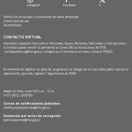
Instagram
Facebook
X
Política de privacidad y tratamiento de datos personales
Condiciones de uso
Accesibilidad
CONTACTO VIRTUAL
Estimado Ciudadano: Para radicar Peticiones, Quejas, Reclamos, Solicitudes y Felicitaciones a
la Entidad puede remitir lo pertinente al Correo Oficial Institucional de RTVC
correspondencia@rtvc.gov.co
o diligenciar el formulario en línea:
Contacto PQRSD.
Al momento de registrar su petición, se generará un código con el cual usted podrá realizar el
seguimiento, para ello, ingrese a:
Seguimiento de PQRS
Asesor en línea: lunes 9:30 a.m. - 12 m
(+57) (601) 2200700
Correo de notificaciones judiciales:
notificacionesjudiciales@rtvc.gov.co
Denuncias por actos de corrupción:
soytransparente@rtvc.gov.co