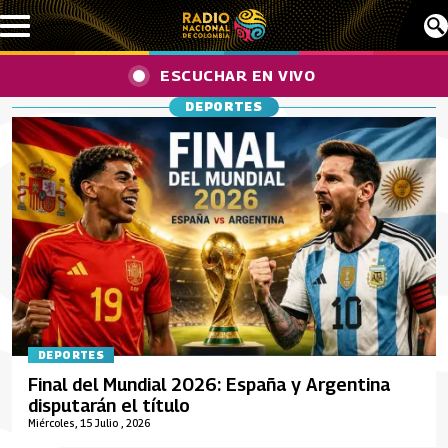
Pasar al contenido principal
ESCUCHAR EN VIVO
DEPORTES
DEPORTES
Final del Mundial 2026: España y Argentina
disputarán el título
Miércoles, 15 Julio , 2026