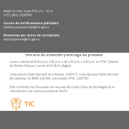
Asesor en línea: lunes 9:30 a.m. - 12 m
(+57) (601) 2200700
Correo de notificaciones judiciales:
notificacionesjudiciales@rtvc.gov.co
Denuncias por actos de corrupción:
soytransparente@rtvc.gov.co
Horario de atención y entrega de premios:
Lunes a viernes de 8:30 a.m.a 1:00 p.m. y de 2:30 p.m. a 4:30 p.m. en RTVC Sistema
de Medios Públicos, Carrera 45 # 26-33, Bogotá.
Línea directa Radio Nacional de Colombia: 2200727, Línea Nacional Radio Nacional
de Colombia: 01 8000 118 959. Conmutador RTVC 2200700
Este contenido fue financiado con recursos del Fondo Único de Tecnologías de la
Información y las Comunicaciones de MinTic.