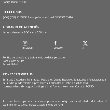
Código Postal: 111321
TELÉFONOS
(+57) (601) 2200700. Línea gratuita nacional: 018000123414
HORARIO DE ATENCIÓN
Lunes a viernes de 8:00 a.m. a 5:00 p.m.
Instagram
Facebook
X
Política de privacidad y tratamiento de datos personales
Condiciones de uso
Accesibilidad
CONTACTO VIRTUAL
Estimado Ciudadano: Para radicar Peticiones, Quejas, Reclamos, Solicitudes y Felicitaciones a
la Entidad puede remitir lo pertinente al Correo Oficial Institucional de RTVC
correspondencia@rtvc.gov.co
o diligenciar el formulario en línea:
Contacto PQRSD.
Al momento de registrar su petición, se generará un código con el cual usted podrá realizar el
seguimiento, para ello, ingrese a:
Seguimiento de PQRS