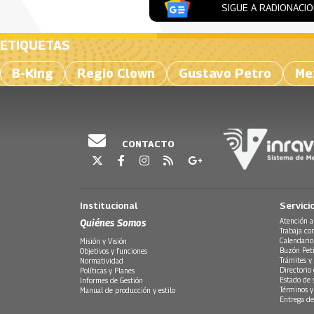
SIGUE A RADIONACI
ETIQUETAS
B-King
Regio Clown
Gustavo Petro
Me
CONTACTO
Institucional
Servici
Quiénes Somos
Atención a
Trabaja co
Calendario
Misión y Visión
Buzón Peti
Objetivos y funciones
Trámites y 
Normatividad
Directorio
Políticas y Planes
Estado de 
Informes de Gestión
Términos y
Manual de producción y estilo
Entrega de