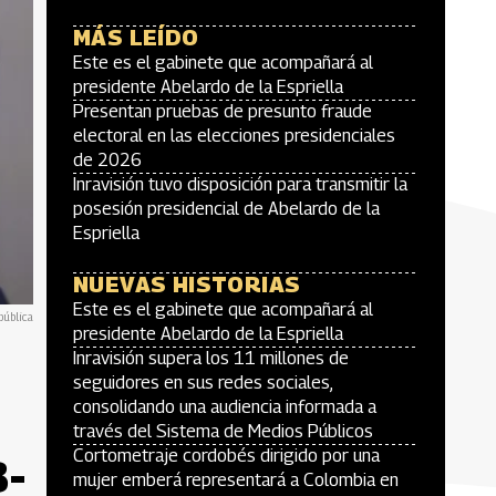
MÁS LEÍDO
Este es el gabinete que acompañará al
presidente Abelardo de la Espriella
Presentan pruebas de presunto fraude
electoral en las elecciones presidenciales
de 2026
Inravisión tuvo disposición para transmitir la
posesión presidencial de Abelardo de la
Espriella
NUEVAS HISTORIAS
Este es el gabinete que acompañará al
pública
presidente Abelardo de la Espriella
Inravisión supera los 11 millones de
seguidores en sus redes sociales,
consolidando una audiencia informada a
través del Sistema de Medios Públicos
Cortometraje cordobés dirigido por una
B-
mujer emberá representará a Colombia en