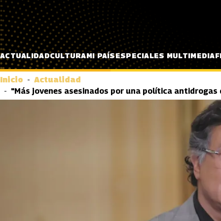
Pasar al contenido principal
ACTUALIDAD
CULTURA
MI PAÍS
ESPECIALES MULTIMEDIA
F
Inicio
Actualidad
"Más jovenes asesinados por una política antidrogas 