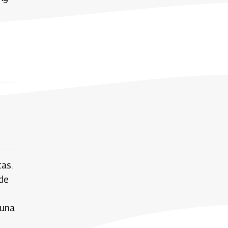
as.
 de
 una