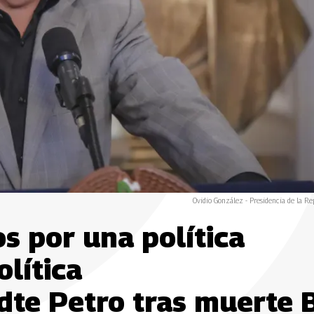
Ovidio González - Presidencia de la Re
s por una política
olítica
Pdte Petro tras muerte 