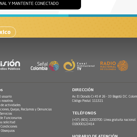
ONAL Y MANTENTE CONECTADO
xico
os
DIRECCIÓN
l usuario
Av. El Dorado Cr.45 # 26 - 33 Bogotá D.C. Colom
n nosotros
Código Postal: 111321
 de actividades
ciones, Quejas, Reclamos y Denuncias
TELÉFONOS
Servicios
 de Funcionarios
(+57) (601) 2200700. Línea gratuita nacional:
su solicitud
018000123414
 Condiciones
 Obsequios
HORARIO DE ATENCIÓN