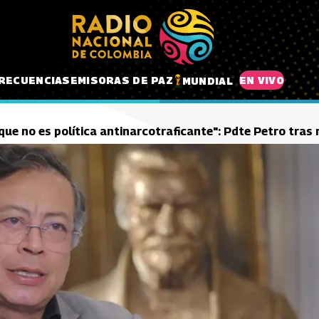
RECUENCIAS
EMISORAS DE PAZ
EN VIVO
MUNDIAL
que no es política antinarcotraficante": Pdte Petro tras