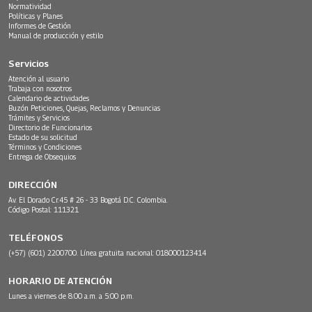
Normatividad
Políticas y Planes
Informes de Gestión
Manual de producción y estilo
Servicios
Atención al usuario
Trabaja con nosotros
Calendario de actividades
Buzón Peticiones, Quejas, Reclamos y Denuncias
Trámites y Servicios
Directorio de Funcionarios
Estado de su solicitud
Términos y Condiciones
Entrega de Obsequios
DIRECCIÓN
Av. El Dorado Cr.45 # 26 - 33 Bogotá D.C. Colombia.
Código Postal: 111321
TELÉFONOS
(+57) (601) 2200700. Línea gratuita nacional: 018000123414
HORARIO DE ATENCIÓN
Lunes a viernes de 8:00 a.m. a 5:00 p.m.