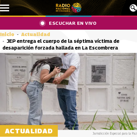
Pasar al contenido principal
ESCUCHAR EN VIVO
Inicio
Actualidad
JEP entrega el cuerpo de la séptima víctima de
desaparición forzada hallada en La Escombrera
ACTUALIDAD
Jurisdicción Especial para la Paz