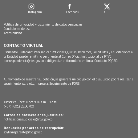
Instagram
Facebook
X
Política de privacidad y tratamiento de datos personales
Condiciones de uso
Accesibilidad
CONTACTO VIRTUAL
Estimado Ciudadano: Para radicar Peticiones, Quejas, Reclamos, Solicitudes y Felicitaciones a
la Entidad puede remitir lo pertinente al Correo Oficial Institucional de RTVC
correspondencia@rtvc.gov.co
o diligenciar el formulario en línea:
Contacto PQRSD.
Al momento de registrar su petición, se generará un código con el cual usted podrá realizar el
seguimiento, para ello, ingrese a:
Seguimiento de PQRS
Asesor en línea: lunes 9:30 a.m. - 12 m
(+57) (601) 2200700
Correo de notificaciones judiciales:
notificacionesjudiciales@rtvc.gov.co
Denuncias por actos de corrupción:
soytransparente@rtvc.gov.co