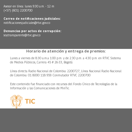
Asesor en línea: lunes 9:30 a.m. - 12 m
(+57) (601) 2200700
Correo de notificaciones judiciales:
notificacionesjudiciales@rtvc.gov.co
Denuncias por actos de corrupción:
soytransparente@rtvc.gov.co
Horario de atención y entrega de premios:
Lunes a viernes de 8:30 a.m.a 1:00 p.m. y de 2:30 p.m. a 4:30 p.m. en RTVC Sistema
de Medios Públicos, Carrera 45 # 26-33, Bogotá.
Línea directa Radio Nacional de Colombia: 2200727, Línea Nacional Radio Nacional
de Colombia: 01 8000 118 959. Conmutador RTVC 2200700
Este contenido fue financiado con recursos del Fondo Único de Tecnologías de la
Información y las Comunicaciones de MinTic.