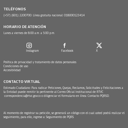
TELÉFONOS
(+57) (601) 2200700. Línea gratuita nacional: 018000123414
HORARIO DE ATENCIÓN
Lunes a viernes de 8:00 a.m. a 5:00 p.m.
Instagram
Facebook
X
Política de privacidad y tratamiento de datos personales
Condiciones de uso
Accesibilidad
CONTACTO VIRTUAL
Estimado Ciudadano: Para radicar Peticiones, Quejas, Reclamos, Solicitudes y Felicitaciones a
la Entidad puede remitir lo pertinente al Correo Oficial Institucional de RTVC
correspondencia@rtvc.gov.co
o diligenciar el formulario en línea:
Contacto PQRSD.
Al momento de registrar su petición, se generará un código con el cual usted podrá realizar el
seguimiento, para ello, ingrese a:
Seguimiento de PQRS