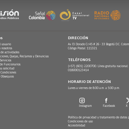
os
DIRECCIÓN
l usuario
Av. El Dorado Cr.45 # 26 - 33 Bogotá D.C. Colom
n nosotros
Código Postal: 111321
 de actividades
ciones, Quejas, Reclamos y Denuncias
TELÉFONOS
Servicios
 de Funcionarios
(+57) (601) 2200700. Línea gratuita nacional:
su solicitud
018000123414
 Condiciones
 Obsequios
HORARIO DE ATENCIÓN
Lunes a viernes de 8:00 a.m. a 5:00 p.m.
Instagram
Facebook
X
Política de privacidad y tratamiento de datos 
Condiciones de uso
Accesibilidad