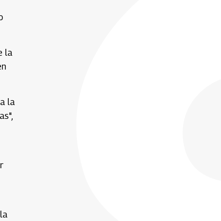
o
e la
en
a la
as",
r
la