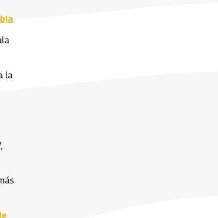
bia
ala
a la
,
 más
de