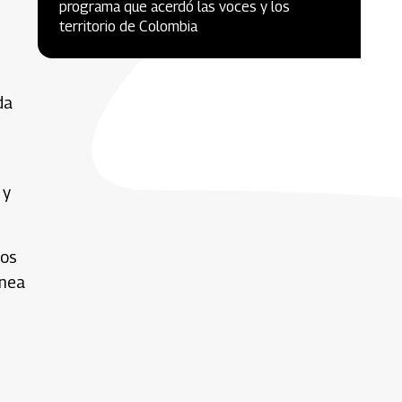
programa que acerdó las voces y los
territorio de Colombia
da
 y
tos
ínea