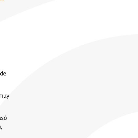
 de
"muy
asó
,