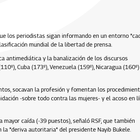
ue los periodistas sigan informando en un entorno "ca
asificación mundial de la libertad de prensa.
ca antimediática y la banalización de los discursos
 (110º), Cuba (173º), Venezuela (159º), Nicaragua (160º)
entos, socavan la profesión y fomentan los procedimien
idación -sobre todo contra las mujeres- y el acoso en l
 la mayor caída (-39 puestos), señaló RSF, que también
 la "deriva autoritaria" del presidente Nayib Bukele.