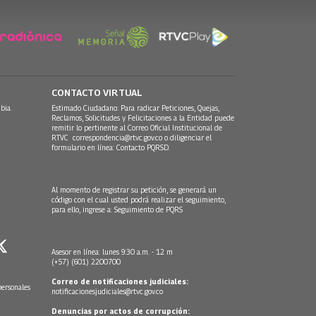
CONTACTO VIRTUAL
bia.
Estimado Ciudadano: Para radicar Peticiones, Quejas,
Reclamos, Solicitudes y Felicitaciones a la Entidad puede
remitir lo pertinente al Correo Oficial Institucional de
RTVC
correspondencia@rtvc.gov.co
o diligenciar el
formulario en línea:
Contacto PQRSD.
Al momento de registrar su petición, se generará un
código con el cual usted podrá realizar el seguimiento,
para ello, ingrese a:
Seguimiento de PQRS
Asesor en línea: lunes 9:30 a.m. - 12 m
(+57) (601) 2200700
Correo de notificaciones judiciales:
personales
notificacionesjudiciales@rtvc.gov.co
Denuncias por actos de corrupción: