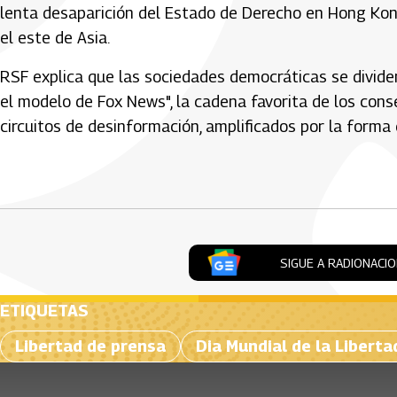
lenta desaparición del Estado de Derecho en Hong Kong"
el este de Asia.
RSF explica que las sociedades democráticas se divid
el modelo de Fox News", la cadena favorita de los cons
circuitos de desinformación, amplificados por la forma 
Artículos Player
SIGUE A RADIONACI
ETIQUETAS
Libertad de prensa
Dia Mundial de la Libert