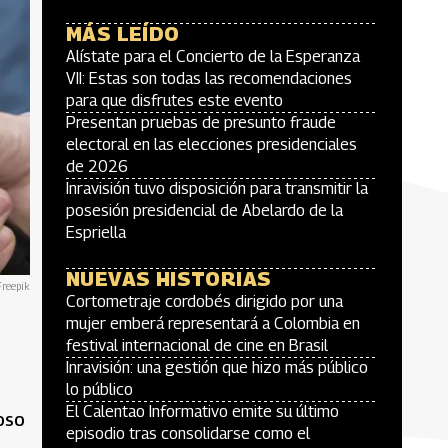
MÁS LEÍDO
Alístate para el Concierto de la Esperanza
VII: Estas son todas las recomendaciones
para que disfrutes este evento
Presentan pruebas de presunto fraude
electoral en las elecciones presidenciales
de 2026
Inravisión tuvo disposición para transmitir la
posesión presidencial de Abelardo de la
Espriella
NUEVAS HISTORIAS
Freepik
Cortometraje cordobés dirigido por una
mujer emberá representará a Colombia en
festival internacional de cine en Brasil
Inravisión: una gestión que hizo más público
lo público
El Calentao Informativo emite su último
oso
episodio tras consolidarse como el