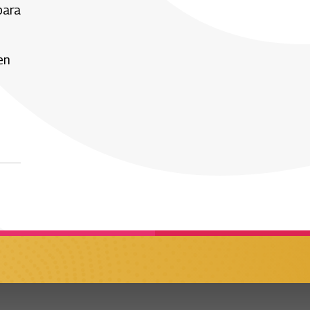
para
en