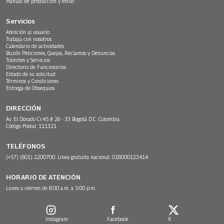
Manual de producción y estilo
Servicios
Atención al usuario
Trabaja con nosotros
Calendario de actividades
Buzón Peticiones, Quejas, Reclamos y Denuncias
Trámites y Servicios
Directorio de Funcionarios
Estado de su solicitud
Términos y Condiciones
Entrega de Obsequios
DIRECCIÓN
Av. El Dorado Cr.45 # 26 - 33 Bogotá D.C. Colombia.
Código Postal: 111321
TELÉFONOS
(+57) (601) 2200700. Línea gratuita nacional: 018000123414
HORARIO DE ATENCIÓN
Lunes a viernes de 8:00 a.m. a 5:00 p.m.
Instagram
Facebook
X