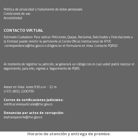
Política de privacidad y tratamiento de datos personales
Condiciones de uso
Accesibilidad
CONTACTO VIRTUAL
Estimado Ciudadano: Para radicar Peticiones, Quejas, Reclamos, Solicitudes y Felicitaciones a
la Entidad puede remitir lo pertinente al Correo Oficial Institucional de RTVC
correspondencia@rtvc.gov.co
o diligenciar el formulario en línea:
Contacto PQRSD.
Al momento de registrar su petición, se generará un código con el cual usted podrá realizar el
seguimiento, para ello, ingrese a:
Seguimiento de PQRS
Asesor en línea: lunes 9:30 a.m. - 12 m
(+57) (601) 2200700
Correo de notificaciones judiciales:
notificacionesjudiciales@rtvc.gov.co
Denuncias por actos de corrupción:
soytransparente@rtvc.gov.co
Horario de atención y entrega de premios: