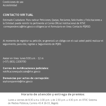
Condiciones de uso
Accesibilidad
CONTACTO VIRTUAL
Estimado Ciudadano: Para radicar Peticiones, Quejas, Reclamos, Solicitudes y Felicitaciones a
la Entidad puede remitir lo pertinente al Correo Oficial Institucional de RTVC
correspondencia@rtvc.gov.co
o diligenciar el formulario en línea:
Contacto PQRSD.
Al momento de registrar su petición, se generará un código con el cual usted podrá realizar el
seguimiento, para ello, ingrese a:
Seguimiento de PQRS
Asesor en línea: lunes 9:30 a.m. - 12 m
(+57) (601) 2200700
Correo de notificaciones judiciales:
notificacionesjudiciales@rtvc.gov.co
Denuncias por actos de corrupción:
soytransparente@rtvc.gov.co
Horario de atención y entrega de premios:
Lunes a viernes de 8:30 a.m.a 1:00 p.m. y de 2:30 p.m. a 4:30 p.m. en RTVC Sistema
de Medios Públicos, Carrera 45 # 26-33, Bogotá.