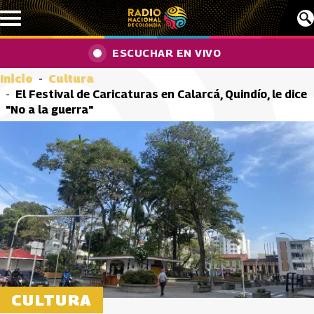
Pasar al contenido principal
ESCUCHAR EN VIVO
Inicio
Cultura
El Festival de Caricaturas en Calarcá, Quindío, le dice
"No a la guerra"
CULTURA