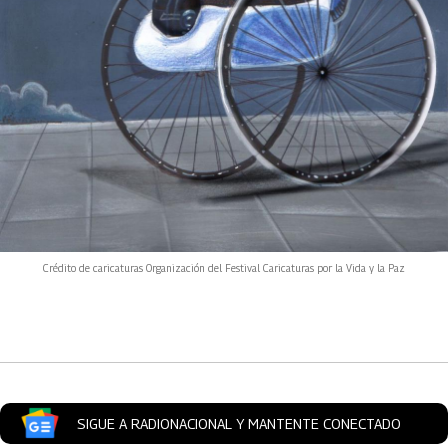
Crédito de caricaturas Organización del Festival Caricaturas por la Vida y la Paz
Artículos Player
SIGUE A RADIONACIONAL Y MANTENTE CONECTADO