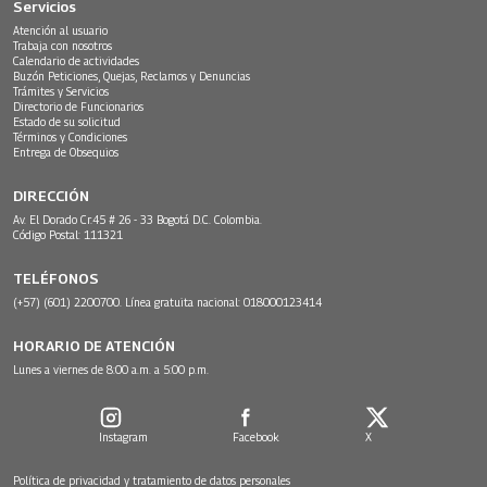
Servicios
Atención al usuario
Trabaja con nosotros
Calendario de actividades
Buzón Peticiones, Quejas, Reclamos y Denuncias
Trámites y Servicios
Directorio de Funcionarios
Estado de su solicitud
Términos y Condiciones
Entrega de Obsequios
DIRECCIÓN
Av. El Dorado Cr.45 # 26 - 33 Bogotá D.C. Colombia.
Código Postal: 111321
TELÉFONOS
(+57) (601) 2200700. Línea gratuita nacional: 018000123414
HORARIO DE ATENCIÓN
Lunes a viernes de 8:00 a.m. a 5:00 p.m.
Instagram
Facebook
X
Política de privacidad y tratamiento de datos personales