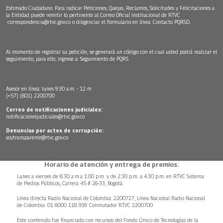
Estimado Ciudadano: Para radicar Peticiones, Quejas, Reclamos, Solicitudes y Felicitaciones a
la Entidad puede remitir lo pertinente al Correo Oficial Institucional de RTVC
correspondencia@rtvc.gov.co
o diligenciar el formulario en línea:
Contacto PQRSD.
Al momento de registrar su petición, se generará un código con el cual usted podrá realizar el
seguimiento, para ello, ingrese a:
Seguimiento de PQRS
Asesor en línea: lunes 9:30 a.m. - 12 m
(+57) (601) 2200700
Correo de notificaciones judiciales:
notificacionesjudiciales@rtvc.gov.co
Denuncias por actos de corrupción:
soytransparente@rtvc.gov.co
Horario de atención y entrega de premios:
Lunes a viernes de 8:30 a.m.a 1:00 p.m. y de 2:30 p.m. a 4:30 p.m. en RTVC Sistema
de Medios Públicos, Carrera 45 # 26-33, Bogotá.
Línea directa Radio Nacional de Colombia: 2200727, Línea Nacional Radio Nacional
de Colombia: 01 8000 118 959. Conmutador RTVC 2200700
Este contenido fue financiado con recursos del Fondo Único de Tecnologías de la