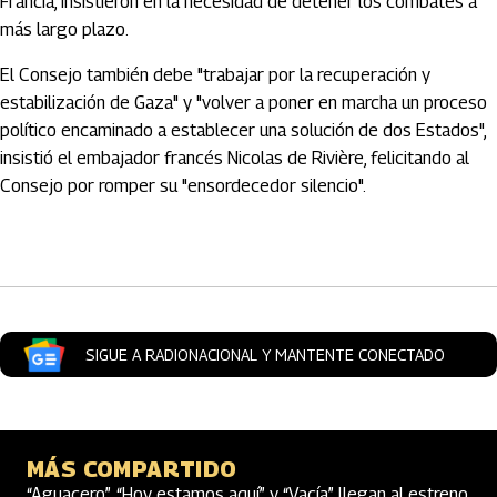
Francia, insistieron en la necesidad de detener los combates a
más largo plazo.
El Consejo también debe "trabajar por la recuperación y
estabilización de Gaza" y "volver a poner en marcha un proceso
político encaminado a establecer una solución de dos Estados",
insistió el embajador francés Nicolas de Rivière, felicitando al
Consejo por romper su "ensordecedor silencio".
Artículos Player
SIGUE A RADIONACIONAL Y MANTENTE CONECTADO
MÁS COMPARTIDO
“Aguacero”, “Hoy estamos aquí” y “Vacía” llegan al estreno