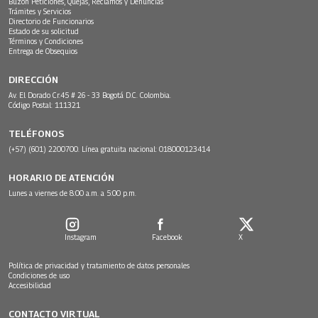
Buzón Peticiones, Quejas, Reclamos y Denuncias
Trámites y Servicios
Directorio de Funcionarios
Estado de su solicitud
Términos y Condiciones
Entrega de Obsequios
DIRECCIÓN
Av. El Dorado Cr.45 # 26 - 33 Bogotá D.C. Colombia.
Código Postal: 111321
TELÉFONOS
(+57) (601) 2200700. Línea gratuita nacional: 018000123414
HORARIO DE ATENCIÓN
Lunes a viernes de 8:00 a.m. a 5:00 p.m.
Instagram
Facebook
X
Política de privacidad y tratamiento de datos personales
Condiciones de uso
Accesibilidad
CONTACTO VIRTUAL