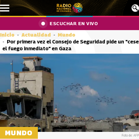
Pasar al contenido principal
ESCUCHAR EN VIVO
Inicio
Actualidad
Mundo
Por primera vez el Consejo de Seguridad pide un "cese
el fuego inmediato" en Gaza
MUNDO
Foto de: AFP