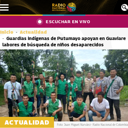
Pasar al contenido principal
ESCUCHAR EN VIVO
Inicio
Actualidad
Guardias indígenas de Putumayo apoyan en Guaviare
labores de búsqueda de niños desaparecidos
ACTUALIDAD
Foto: Juan Miguel Narváez- Radio Nacional de Colombia