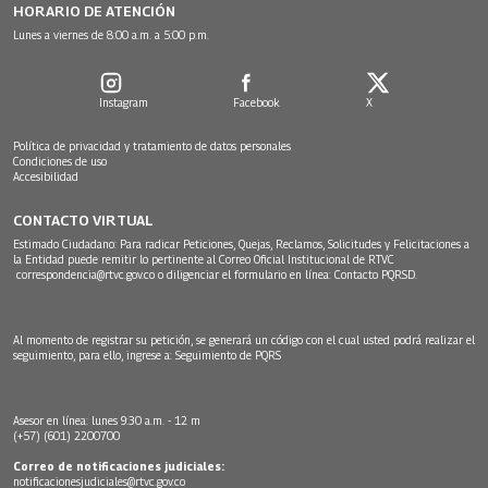
HORARIO DE ATENCIÓN
Lunes a viernes de 8:00 a.m. a 5:00 p.m.
Instagram
Facebook
X
Política de privacidad y tratamiento de datos personales
Condiciones de uso
Accesibilidad
CONTACTO VIRTUAL
Estimado Ciudadano: Para radicar Peticiones, Quejas, Reclamos, Solicitudes y Felicitaciones a
la Entidad puede remitir lo pertinente al Correo Oficial Institucional de RTVC
correspondencia@rtvc.gov.co
o diligenciar el formulario en línea:
Contacto PQRSD.
Al momento de registrar su petición, se generará un código con el cual usted podrá realizar el
seguimiento, para ello, ingrese a:
Seguimiento de PQRS
Asesor en línea: lunes 9:30 a.m. - 12 m
(+57) (601) 2200700
Correo de notificaciones judiciales:
notificacionesjudiciales@rtvc.gov.co