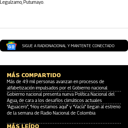
Leguízamo, Putumayo.
Artículos Player
SIGUE A RADIONACIONAL Y MANTENTE CONECTADO
MÁS COMPARTIDO
Más de 49 mil personas avanzan en procesos de
alfabetización impulsados por el Gobierno nacional
Gobierno nacional presenta nueva Política Nacional del
Agua, de cara a los desafíos climáticos actuales
“Aguacero”, “Hoy estamos aquí” y “Vacía” llegan al estreno
de la semana de Radio Nacional de Colombia
MÁS LEÍDO