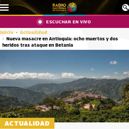
Pasar al contenido principal
ESCUCHAR EN VIVO
Inicio
Actualidad
Nueva masacre en Antioquia: ocho muertos y dos
heridos tras ataque en Betania
ACTUALIDAD