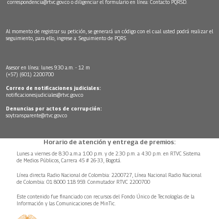
correspondencia@rtvc.gov.co
o diligenciar el formulario en línea:
Contacto PQRSD.
Al momento de registrar su petición, se generará un código con el cual usted podrá realizar el
seguimiento, para ello, ingrese a:
Seguimiento de PQRS
Asesor en línea: lunes 9:30 a.m. - 12 m
(+57) (601) 2200700
Correo de notificaciones judiciales:
notificacionesjudiciales@rtvc.gov.co
Denuncias por actos de corrupción:
soytransparente@rtvc.gov.co
Horario de atención y entrega de premios:
Lunes a viernes de 8:30 a.m.a 1:00 p.m. y de 2:30 p.m. a 4:30 p.m. en RTVC Sistema
de Medios Públicos, Carrera 45 # 26-33, Bogotá.
Línea directa Radio Nacional de Colombia: 2200727, Línea Nacional Radio Nacional
de Colombia: 01 8000 118 959. Conmutador RTVC 2200700
Este contenido fue financiado con recursos del Fondo Único de Tecnologías de la
Información y las Comunicaciones de MinTic.