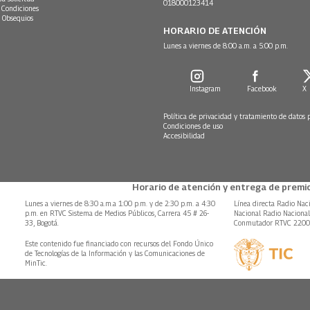
018000123414
 Condiciones
 Obsequios
HORARIO DE ATENCIÓN
Lunes a viernes de 8:00 a.m. a 5:00 p.m.
Instagram
Facebook
X
Política de privacidad y tratamiento de datos 
Condiciones de uso
Accesibilidad
Horario de atención y entrega de premio
Lunes a viernes de 8:30 a.m.a 1:00 p.m. y de 2:30 p.m. a 4:30
Línea directa Radio Nac
p.m. en RTVC Sistema de Medios Públicos, Carrera 45 # 26-
Nacional Radio Naciona
33, Bogotá.
Conmutador RTVC 220
Este contenido fue financiado con recursos del Fondo Único
de Tecnologías de la Información y las Comunicaciones de
MinTic.