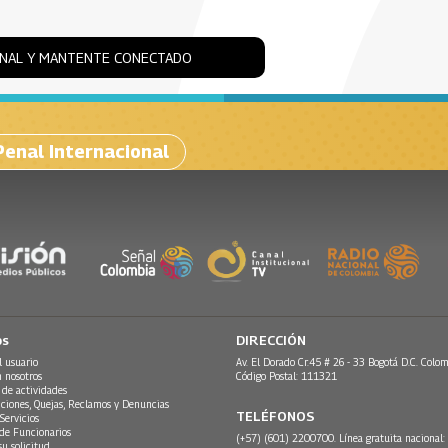
ONAL Y MANTENTE CONECTADO
Penal Internacional
os
DIRECCIÓN
l usuario
Av. El Dorado Cr.45 # 26 - 33 Bogotá D.C. Colom
n nosotros
Código Postal: 111321
 de actividades
ciones, Quejas, Reclamos y Denuncias
TELÉFONOS
Servicios
 de Funcionarios
(+57) (601) 2200700. Línea gratuita nacional:
su solicitud