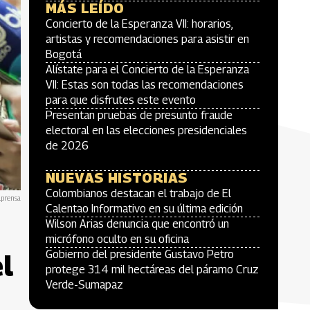
MÁS LEÍDO
Concierto de la Esperanza VII: horarios,
artistas y recomendaciones para asistir en
Bogotá
Alístate para el Concierto de la Esperanza
VII: Estas son todas las recomendaciones
para que disfrutes este evento
Presentan pruebas de presunto fraude
electoral en las elecciones presidenciales
de 2026
NUEVAS HISTORIAS
Colombianos destacan el trabajo de El
lprensa
Calentao Informativo en su última edición
Wilson Arias denuncia que encontró un
micrófono oculto en su oficina
Gobierno del presidente Gustavo Petro
l
protege 314 mil hectáreas del páramo Cruz
Verde-Sumapaz