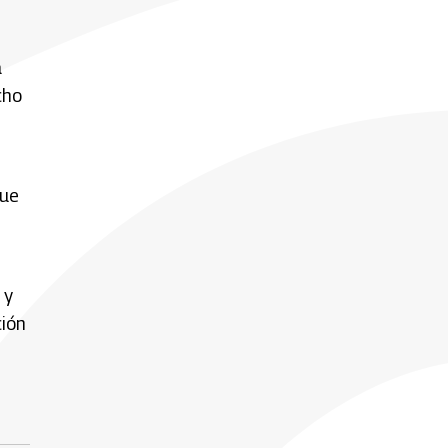
a
cho
que
 y
ción