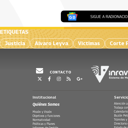
SIGUE A RADIONACI
ETIQUETAS
Justicia
Alvaro Leyva
Victimas
Corte 
CONTACTO
Institucional
Servici
Quiénes Somos
Atención a
Trabaja co
Calendario
Misión y Visión
Buzón Peti
Objetivos y funciones
Trámites y 
Normatividad
Directorio
Políticas y Planes
Estado de 
Informes de Gestión