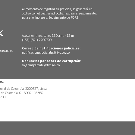
Al momento de registrar su petición, se generará un
código con el cual usted podrá realizar el seguimiento,
para ello, ingrese a:
Seguimiento de PQRS
Asesor en línea: lunes 9:30 a.m. - 12 m
(+57) (601) 2200700
Correo de notificaciones judiciales:
personales
notificacionesjudiciales@rtvc.gov.co
Denuncias por actos de corrupción:
soytransparente@rtvc.gov.co
s:
ional de Colombia: 2200727, Línea
l de Colombia: 01 8000 118 959.
0700