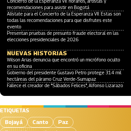
Concierto de la Esperanza VII: horarios, artistas y
recomendaciones para asistir en Bogotá
Alístate para el Concierto de la Esperanza VII: Estas son
todas las recomendaciones para que disfrutes este
evento
Presentan pruebas de presunto fraude electoral en las
elecciones presidenciales de 2026
NUEVAS HISTORIAS
Wilson Arias denuncia que encontró un micrófono oculto
en su oficina
Gobierno del presidente Gustavo Petro protege 314 mil
hectáreas del páramo Cruz Verde-Sumapaz
Fallece el creador de "Sábados Felices", Alfonso Lizarazo
ETIQUETAS
Bojayá
Canto
Paz