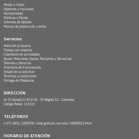
Misión y Visión
Objetivos y funciones
Normatividad
Políticas y Planes
Informes de Gestión
Manual de producción y estilo
Servicios
Atención al usuario
Trabaja con nosotros
Calendario de actividades
Buzón Peticiones, Quejas, Reclamos y Denuncias
Trámites y Servicios
Directorio de Funcionarios
Estado de su solicitud
Términos y Condiciones
Entrega de Obsequios
DIRECCIÓN
Av. El Dorado Cr.45 # 26 - 33 Bogotá D.C. Colombia.
Código Postal: 111321
TELÉFONOS
(+57) (601) 2200700. Línea gratuita nacional: 018000123414
HORARIO DE ATENCIÓN