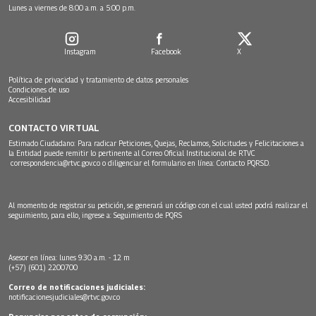
Lunes a viernes de 8:00 a.m. a 5:00 p.m.
Instagram
Facebook
X
Política de privacidad y tratamiento de datos personales
Condiciones de uso
Accesibilidad
CONTACTO VIRTUAL
Estimado Ciudadano: Para radicar Peticiones, Quejas, Reclamos, Solicitudes y Felicitaciones a
la Entidad puede remitir lo pertinente al Correo Oficial Institucional de RTVC
correspondencia@rtvc.gov.co
o diligenciar el formulario en línea:
Contacto PQRSD.
Al momento de registrar su petición, se generará un código con el cual usted podrá realizar el
seguimiento, para ello, ingrese a:
Seguimiento de PQRS
Asesor en línea: lunes 9:30 a.m. - 12 m
(+57) (601) 2200700
Correo de notificaciones judiciales:
notificacionesjudiciales@rtvc.gov.co