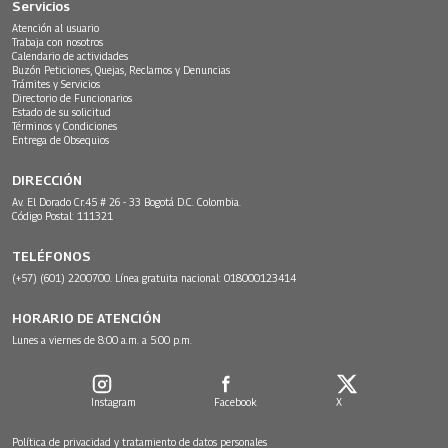
Servicios
Atención al usuario
Trabaja con nosotros
Calendario de actividades
Buzón Peticiones, Quejas, Reclamos y Denuncias
Trámites y Servicios
Directorio de Funcionarios
Estado de su solicitud
Términos y Condiciones
Entrega de Obsequios
DIRECCIÓN
Av. El Dorado Cr.45 # 26 - 33 Bogotá D.C. Colombia.
Código Postal: 111321
TELÉFONOS
(+57) (601) 2200700. Línea gratuita nacional: 018000123414
HORARIO DE ATENCIÓN
Lunes a viernes de 8:00 a.m. a 5:00 p.m.
Instagram
Facebook
X
Política de privacidad y tratamiento de datos personales