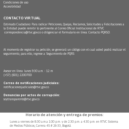
Condiciones de uso
Accesibilidad
CONTACTO VIRTUAL
Estimado Ciudadano: Para radicar Peticiones, Quejas, Reclamos, Solicitudes y Felicitaciones a
la Entidad puede remitir lo pertinente al Correo Oficial Institucional de RTVC
correspondencia@rtvc.gov.co
o diligenciar el formulario en línea:
Contacto PQRSD.
Al momento de registrar su petición, se generará un código con el cual usted podrá realizar el
seguimiento, para ello, ingrese a:
Seguimiento de PQRS
Asesor en línea: lunes 9:30 a.m. - 12 m
(+57) (601) 2200700
Correo de notificaciones judiciales:
notificacionesjudiciales@rtvc.gov.co
Denuncias por actos de corrupción:
soytransparente@rtvc.gov.co
Horario de atención y entrega de premios:
Lunes a viernes de 8:30 a.m.a 1:00 p.m. y de 2:30 p.m. a 4:30 p.m. en RTVC Sistema
de Medios Públicos, Carrera 45 # 26-33, Bogotá.