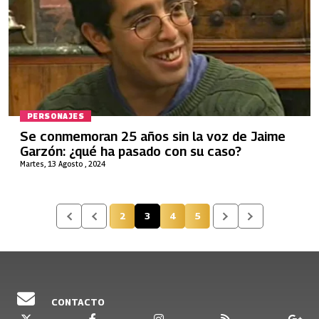
PERSONAJES
Se conmemoran 25 años sin la voz de Jaime
Garzón: ¿qué ha pasado con su caso?
Martes, 13 Agosto , 2024
2
3
4
5
Página
Página actual
Página
Página
CONTACTO